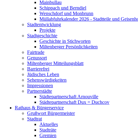
Mainbullau
Schippach und Berndiel
Wenschdorf und Monbrunn
Müllabfuhrkalender 2026 - Stadtteile und Geisenh
Stadtentwicklung
Projekte
Stadtgeschichte
Geschichte in Stichworten
Miltenberger Persönlichkeiten
Fairtrade
Genussort
Miltenberger Mitteilungsblatt
Barrierefrei
Jüdisches Leben
Sehenswürdigkeiten
Impressionen
Partnerstädte
Städtepartnerschaft Arnouville
Städtepartnerschaft Dux = Duchcov
Rathaus & Bürgerservice
Grußwort Bürgermeister
Stadtrat
Aktuelles
Stadträte
Gremien