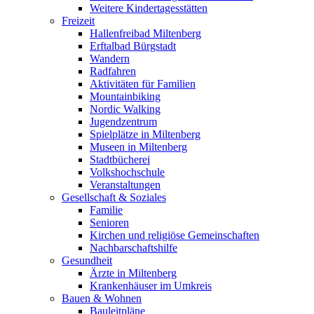
Weitere Kindertagesstätten
Freizeit
Hallenfreibad Miltenberg
Erftalbad Bürgstadt
Wandern
Radfahren
Aktivitäten für Familien
Mountainbiking
Nordic Walking
Jugendzentrum
Spielplätze in Miltenberg
Museen in Miltenberg
Stadtbücherei
Volkshochschule
Veranstaltungen
Gesellschaft & Soziales
Familie
Senioren
Kirchen und religiöse Gemeinschaften
Nachbarschaftshilfe
Gesundheit
Ärzte in Miltenberg
Krankenhäuser im Umkreis
Bauen & Wohnen
Bauleitpläne