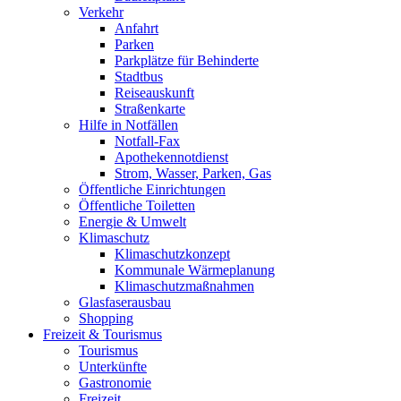
Verkehr
Anfahrt
Parken
Parkplätze für Behinderte
Stadtbus
Reiseauskunft
Straßenkarte
Hilfe in Notfällen
Notfall-Fax
Apothekennotdienst
Strom, Wasser, Parken, Gas
Öffentliche Einrichtungen
Öffentliche Toiletten
Energie & Umwelt
Klimaschutz
Klimaschutzkonzept
Kommunale Wärmeplanung
Klimaschutzmaßnahmen
Glasfaserausbau
Shopping
Freizeit & Tourismus
Tourismus
Unterkünfte
Gastronomie
Freizeit