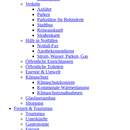
Verkehr
Anfahrt
Parken
Parkplätze für Behinderte
Stadtbus
Reiseauskunft
Straßenkarte
Hilfe in Notfällen
Notfall-Fax
Apothekennotdienst
Strom, Wasser, Parken, Gas
Öffentliche Einrichtungen
Öffentliche Toiletten
Energie & Umwelt
Klimaschutz
Klimaschutzkonzept
Kommunale Wärmeplanung
Klimaschutzmaßnahmen
Glasfaserausbau
Shopping
Freizeit & Tourismus
Tourismus
Unterkünfte
Gastronomie
Freizeit