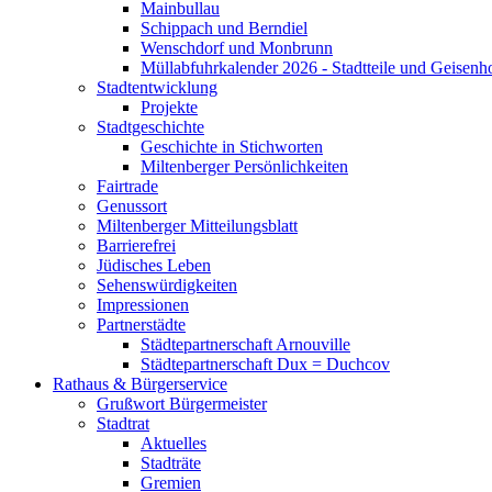
Mainbullau
Schippach und Berndiel
Wenschdorf und Monbrunn
Müllabfuhrkalender 2026 - Stadtteile und Geisenh
Stadtentwicklung
Projekte
Stadtgeschichte
Geschichte in Stichworten
Miltenberger Persönlichkeiten
Fairtrade
Genussort
Miltenberger Mitteilungsblatt
Barrierefrei
Jüdisches Leben
Sehenswürdigkeiten
Impressionen
Partnerstädte
Städtepartnerschaft Arnouville
Städtepartnerschaft Dux = Duchcov
Rathaus & Bürgerservice
Grußwort Bürgermeister
Stadtrat
Aktuelles
Stadträte
Gremien