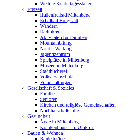
Weitere Kindertagesstätten
Freizeit
Hallenfreibad Miltenberg
Erftalbad Bürgstadt
Wandern
Radfahren
Aktivitäten für Familien
Mountainbiking
Nordic Walking
Jugendzentrum
Spielplätze in Miltenberg
Museen in Miltenberg
Stadtbücherei
Volkshochschule
Veranstaltungen
Gesellschaft & Soziales
Familie
Senioren
Kirchen und religiöse Gemeinschaften
Nachbarschaftshilfe
Gesundheit
Ärzte in Miltenberg
Krankenhäuser im Umkreis
Bauen & Wohnen
Bauleitpläne