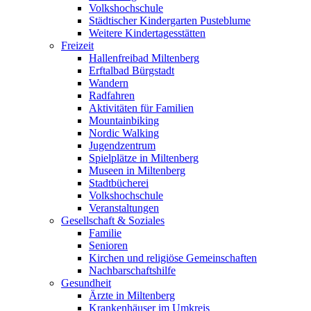
Volkshochschule
Städtischer Kindergarten Pusteblume
Weitere Kindertagesstätten
Freizeit
Hallenfreibad Miltenberg
Erftalbad Bürgstadt
Wandern
Radfahren
Aktivitäten für Familien
Mountainbiking
Nordic Walking
Jugendzentrum
Spielplätze in Miltenberg
Museen in Miltenberg
Stadtbücherei
Volkshochschule
Veranstaltungen
Gesellschaft & Soziales
Familie
Senioren
Kirchen und religiöse Gemeinschaften
Nachbarschaftshilfe
Gesundheit
Ärzte in Miltenberg
Krankenhäuser im Umkreis