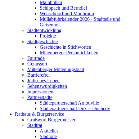
Mainbullau
Schippach und Berndiel
Wenschdorf und Monbrunn
Müllabfuhrkalender 2026 - Stadtteile und
Geisenhof
Stadtentwicklung
Projekte
Stadtgeschichte
Geschichte in Stichworten
Miltenberger Persönlichkeiten
Fairtrade
Genussort
Miltenberger Mitteilungsblatt
Barrierefrei
Jüdisches Leben
Sehenswürdigkeiten
Impressionen
Partnerstädte
Städtepartnerschaft Arnouville
Städtepartnerschaft Dux = Duchcov
Rathaus & Bürgerservice
Grußwort Bürgermeister
Stadtrat
Aktuelles
Stadträte