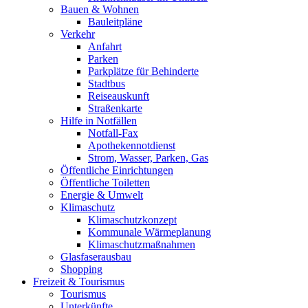
Bauen & Wohnen
Bauleitpläne
Verkehr
Anfahrt
Parken
Parkplätze für Behinderte
Stadtbus
Reiseauskunft
Straßenkarte
Hilfe in Notfällen
Notfall-Fax
Apothekennotdienst
Strom, Wasser, Parken, Gas
Öffentliche Einrichtungen
Öffentliche Toiletten
Energie & Umwelt
Klimaschutz
Klimaschutzkonzept
Kommunale Wärmeplanung
Klimaschutzmaßnahmen
Glasfaserausbau
Shopping
Freizeit & Tourismus
Tourismus
Unterkünfte