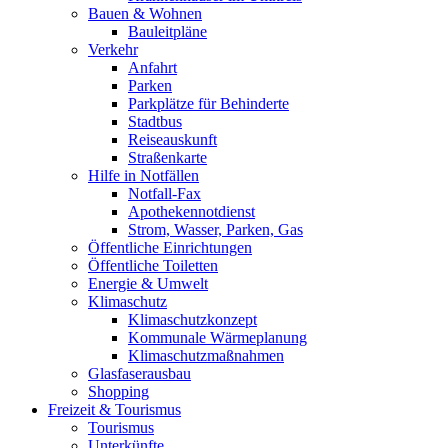
Bauen & Wohnen
Bauleitpläne
Verkehr
Anfahrt
Parken
Parkplätze für Behinderte
Stadtbus
Reiseauskunft
Straßenkarte
Hilfe in Notfällen
Notfall-Fax
Apothekennotdienst
Strom, Wasser, Parken, Gas
Öffentliche Einrichtungen
Öffentliche Toiletten
Energie & Umwelt
Klimaschutz
Klimaschutzkonzept
Kommunale Wärmeplanung
Klimaschutzmaßnahmen
Glasfaserausbau
Shopping
Freizeit & Tourismus
Tourismus
Unterkünfte