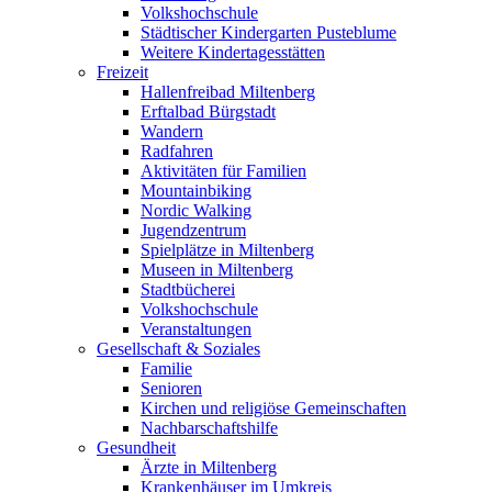
Volkshochschule
Städtischer Kindergarten Pusteblume
Weitere Kindertagesstätten
Freizeit
Hallenfreibad Miltenberg
Erftalbad Bürgstadt
Wandern
Radfahren
Aktivitäten für Familien
Mountainbiking
Nordic Walking
Jugendzentrum
Spielplätze in Miltenberg
Museen in Miltenberg
Stadtbücherei
Volkshochschule
Veranstaltungen
Gesellschaft & Soziales
Familie
Senioren
Kirchen und religiöse Gemeinschaften
Nachbarschaftshilfe
Gesundheit
Ärzte in Miltenberg
Krankenhäuser im Umkreis