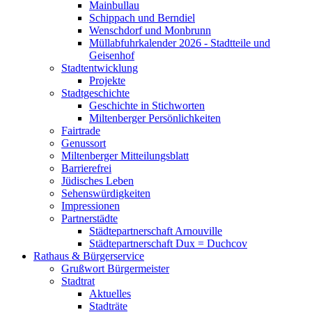
Mainbullau
Schippach und Berndiel
Wenschdorf und Monbrunn
Müllabfuhrkalender 2026 - Stadtteile und
Geisenhof
Stadtentwicklung
Projekte
Stadtgeschichte
Geschichte in Stichworten
Miltenberger Persönlichkeiten
Fairtrade
Genussort
Miltenberger Mitteilungsblatt
Barrierefrei
Jüdisches Leben
Sehenswürdigkeiten
Impressionen
Partnerstädte
Städtepartnerschaft Arnouville
Städtepartnerschaft Dux = Duchcov
Rathaus & Bürgerservice
Grußwort Bürgermeister
Stadtrat
Aktuelles
Stadträte