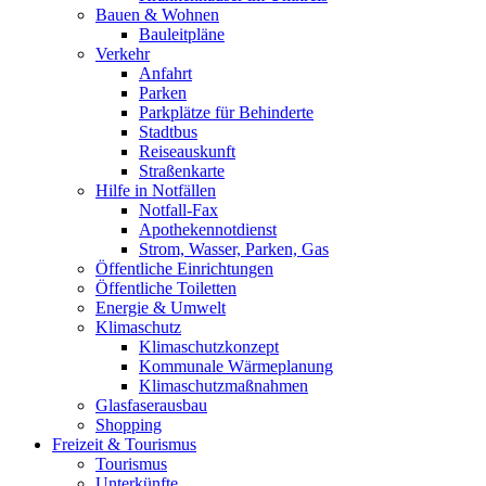
Bauen & Wohnen
Bauleitpläne
Verkehr
Anfahrt
Parken
Parkplätze für Behinderte
Stadtbus
Reiseauskunft
Straßenkarte
Hilfe in Notfällen
Notfall-Fax
Apothekennotdienst
Strom, Wasser, Parken, Gas
Öffentliche Einrichtungen
Öffentliche Toiletten
Energie & Umwelt
Klimaschutz
Klimaschutzkonzept
Kommunale Wärmeplanung
Klimaschutzmaßnahmen
Glasfaserausbau
Shopping
Freizeit & Tourismus
Tourismus
Unterkünfte