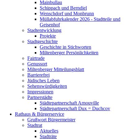
Mainbullau
Schippach und Berndiel
Wenschdorf und Monbrunn
Müllabfuhrkalender 2026 - Stadtteile und
Geisenhof
Stadtentwicklung
Projekte
Stadtgeschichte
Geschichte in Stichworten
Miltenberger Persönlichkeiten
Fairtrade
Genussort
Miltenberger Mitteilungsblatt
Barrierefrei
Jüdisches Leben
Sehenswürdigkeiten
Impressionen
Partnerstädte
Städtepartnerschaft Arnouville
Städtepartnerschaft Dux = Duchcov
Rathaus & Bürgerservice
Grußwort Bürgermeister
Stadtrat
Aktuelles
Stadträte