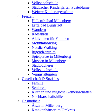
Volkshochschule
Städtischer Kindergarten Pusteblume
Weitere Kindertagesstätten
Freizeit
Hallenfreibad Miltenberg
Erftalbad Bürgstadt
Wandern
Radfahren
Aktivitäten für Familien
Mountainbiking
Nordic Walking
Jugendzentrum
Spielplätze in Miltenberg
Museen in Miltenberg
Stadtbücherei
Volkshochschule
Veranstaltungen
Gesellschaft & Soziales
Familie
Senioren
Kirchen und religiöse Gemeinschaften
Nachbarschaftshilfe
Gesundheit
Ärzte in Miltenberg
Krankenhäuser im Umkreis