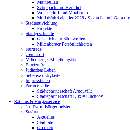
Mainbullau
Schippach und Berndiel
Wenschdorf und Monbrunn
Müllabfuhrkalender 2026 - Stadtteile und Geisenh
Stadtentwicklung
Projekte
Stadtgeschichte
Geschichte in Stichworten
Miltenberger Persönlichkeiten
Fairtrade
Genussort
Miltenberger Mitteilungsblatt
Barrierefrei
Jüdisches Leben
Sehenswürdigkeiten
Impressionen
Partnerstädte
Städtepartnerschaft Arnouville
Städtepartnerschaft Dux = Duchcov
Rathaus & Bürgerservice
Grußwort Bürgermeister
Stadtrat
Aktuelles
Stadträte
Gremien