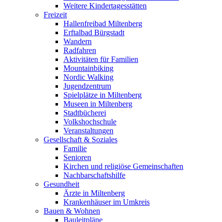
Weitere Kindertagesstätten
Freizeit
Hallenfreibad Miltenberg
Erftalbad Bürgstadt
Wandern
Radfahren
Aktivitäten für Familien
Mountainbiking
Nordic Walking
Jugendzentrum
Spielplätze in Miltenberg
Museen in Miltenberg
Stadtbücherei
Volkshochschule
Veranstaltungen
Gesellschaft & Soziales
Familie
Senioren
Kirchen und religiöse Gemeinschaften
Nachbarschaftshilfe
Gesundheit
Ärzte in Miltenberg
Krankenhäuser im Umkreis
Bauen & Wohnen
Bauleitpläne