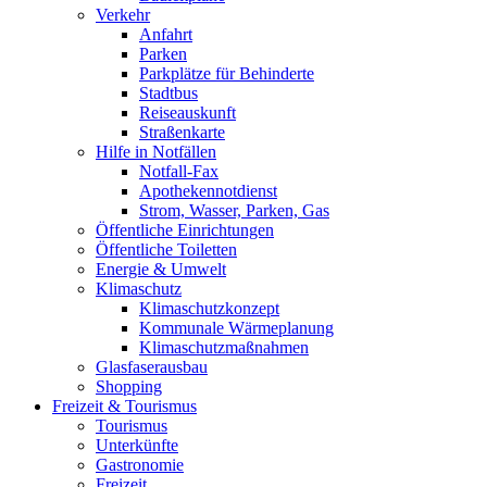
Verkehr
Anfahrt
Parken
Parkplätze für Behinderte
Stadtbus
Reiseauskunft
Straßenkarte
Hilfe in Notfällen
Notfall-Fax
Apothekennotdienst
Strom, Wasser, Parken, Gas
Öffentliche Einrichtungen
Öffentliche Toiletten
Energie & Umwelt
Klimaschutz
Klimaschutzkonzept
Kommunale Wärmeplanung
Klimaschutzmaßnahmen
Glasfaserausbau
Shopping
Freizeit & Tourismus
Tourismus
Unterkünfte
Gastronomie
Freizeit