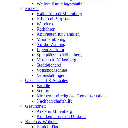
Weitere Kindertagesstätten
Freizeit
Hallenfreibad Miltenberg
Erftalbad Bürgstadt
Wandern
Radfahren
Aktivitäten für Familien
Mountainbiking
Nordic Walking
Jugendzentrum
Spielplätze in Miltenberg
Museen in Miltenberg
Stadtbücherei
Volkshochschule
Veranstaltungen
Gesellschaft & Soziales
Familie
Senioren
Kirchen und religiöse Gemeinschaften
Nachbarschaftshilfe
Gesundheit
Ärzte in Miltenberg
Krankenhäuser im Umkreis
Bauen & Wohnen
Bauleitpläne