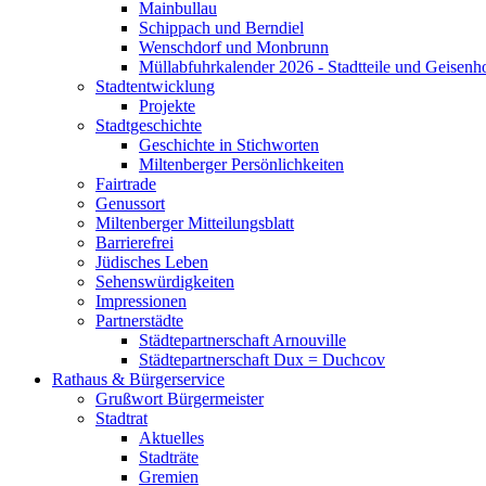
Mainbullau
Schippach und Berndiel
Wenschdorf und Monbrunn
Müllabfuhrkalender 2026 - Stadtteile und Geisenh
Stadtentwicklung
Projekte
Stadtgeschichte
Geschichte in Stichworten
Miltenberger Persönlichkeiten
Fairtrade
Genussort
Miltenberger Mitteilungsblatt
Barrierefrei
Jüdisches Leben
Sehenswürdigkeiten
Impressionen
Partnerstädte
Städtepartnerschaft Arnouville
Städtepartnerschaft Dux = Duchcov
Rathaus & Bürgerservice
Grußwort Bürgermeister
Stadtrat
Aktuelles
Stadträte
Gremien