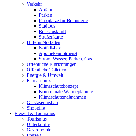
Verkehr
Anfahrt
Parken
Parkplätze für Behinderte
Stadtbus
Reiseauskunft
Straßenkarte
Hilfe in Notfällen
Notfall-Fax
Apothekennotdienst
Strom, Wasser, Parken, Gas
Öffentliche Einrichtungen
Öffentliche Toiletten
Energie & Umwelt
Klimaschutz
Klimaschutzkonzept
Kommunale Wärmeplanung
Klimaschutzmaßnahmen
Glasfaserausbau
Shopping
Freizeit & Tourismus
Tourismus
Unterkünfte
Gastronomie
Freizeit