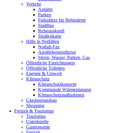
Verkehr
Anfahrt
Parken
Parkplätze für Behinderte
Stadtbus
Reiseauskunft
Straßenkarte
Hilfe in Notfällen
Notfall-Fax
Apothekennotdienst
Strom, Wasser, Parken, Gas
Öffentliche Einrichtungen
Öffentliche Toiletten
Energie & Umwelt
Klimaschutz
Klimaschutzkonzept
Kommunale Wärmeplanung
Klimaschutzmaßnahmen
Glasfaserausbau
Shopping
Freizeit & Tourismus
Tourismus
Unterkünfte
Gastronomie
Freizeit