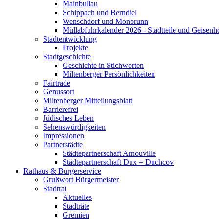
Mainbullau
Schippach und Berndiel
Wenschdorf und Monbrunn
Müllabfuhrkalender 2026 - Stadtteile und Geisenh
Stadtentwicklung
Projekte
Stadtgeschichte
Geschichte in Stichworten
Miltenberger Persönlichkeiten
Fairtrade
Genussort
Miltenberger Mitteilungsblatt
Barrierefrei
Jüdisches Leben
Sehenswürdigkeiten
Impressionen
Partnerstädte
Städtepartnerschaft Arnouville
Städtepartnerschaft Dux = Duchcov
Rathaus & Bürgerservice
Grußwort Bürgermeister
Stadtrat
Aktuelles
Stadträte
Gremien