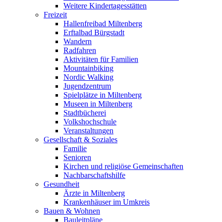
Weitere Kindertagesstätten
Freizeit
Hallenfreibad Miltenberg
Erftalbad Bürgstadt
Wandern
Radfahren
Aktivitäten für Familien
Mountainbiking
Nordic Walking
Jugendzentrum
Spielplätze in Miltenberg
Museen in Miltenberg
Stadtbücherei
Volkshochschule
Veranstaltungen
Gesellschaft & Soziales
Familie
Senioren
Kirchen und religiöse Gemeinschaften
Nachbarschaftshilfe
Gesundheit
Ärzte in Miltenberg
Krankenhäuser im Umkreis
Bauen & Wohnen
Bauleitpläne