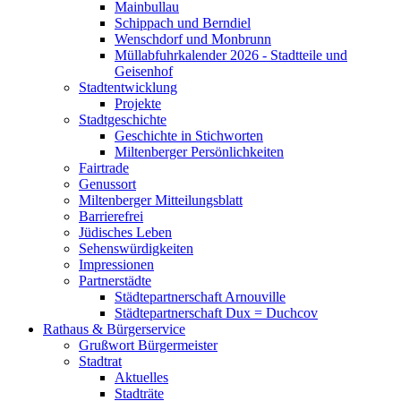
Mainbullau
Schippach und Berndiel
Wenschdorf und Monbrunn
Müllabfuhrkalender 2026 - Stadtteile und
Geisenhof
Stadtentwicklung
Projekte
Stadtgeschichte
Geschichte in Stichworten
Miltenberger Persönlichkeiten
Fairtrade
Genussort
Miltenberger Mitteilungsblatt
Barrierefrei
Jüdisches Leben
Sehenswürdigkeiten
Impressionen
Partnerstädte
Städtepartnerschaft Arnouville
Städtepartnerschaft Dux = Duchcov
Rathaus & Bürgerservice
Grußwort Bürgermeister
Stadtrat
Aktuelles
Stadträte