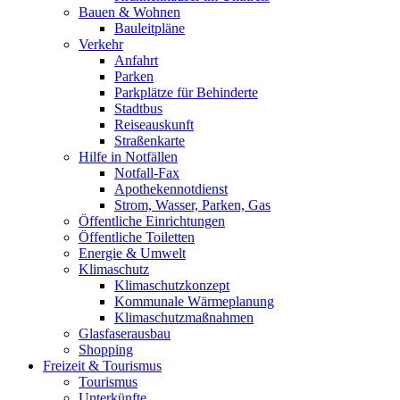
Bauen & Wohnen
Bauleitpläne
Verkehr
Anfahrt
Parken
Parkplätze für Behinderte
Stadtbus
Reiseauskunft
Straßenkarte
Hilfe in Notfällen
Notfall-Fax
Apothekennotdienst
Strom, Wasser, Parken, Gas
Öffentliche Einrichtungen
Öffentliche Toiletten
Energie & Umwelt
Klimaschutz
Klimaschutzkonzept
Kommunale Wärmeplanung
Klimaschutzmaßnahmen
Glasfaserausbau
Shopping
Freizeit & Tourismus
Tourismus
Unterkünfte