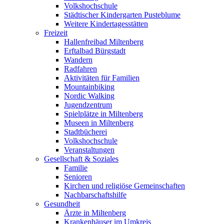
Volkshochschule
Städtischer Kindergarten Pusteblume
Weitere Kindertagesstätten
Freizeit
Hallenfreibad Miltenberg
Erftalbad Bürgstadt
Wandern
Radfahren
Aktivitäten für Familien
Mountainbiking
Nordic Walking
Jugendzentrum
Spielplätze in Miltenberg
Museen in Miltenberg
Stadtbücherei
Volkshochschule
Veranstaltungen
Gesellschaft & Soziales
Familie
Senioren
Kirchen und religiöse Gemeinschaften
Nachbarschaftshilfe
Gesundheit
Ärzte in Miltenberg
Krankenhäuser im Umkreis