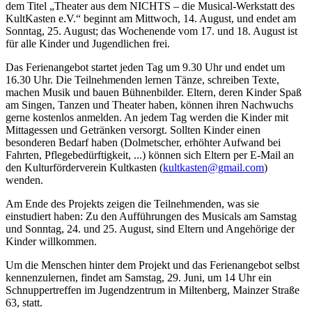
dem Titel „Theater aus dem NICHTS – die Musical-Werkstatt des
KultKasten e.V.“ beginnt am Mittwoch, 14. August, und endet am
Sonntag, 25. August; das Wochenende vom 17. und 18. August ist
für alle Kinder und Jugendlichen frei.
Das Ferienangebot startet jeden Tag um 9.30 Uhr und endet um
16.30 Uhr. Die Teilnehmenden lernen Tänze, schreiben Texte,
machen Musik und bauen Bühnenbilder. Eltern, deren Kinder Spaß
am Singen, Tanzen und Theater haben, können ihren Nachwuchs
gerne kostenlos anmelden. An jedem Tag werden die Kinder mit
Mittagessen und Getränken versorgt. Sollten Kinder einen
besonderen Bedarf haben (Dolmetscher, erhöhter Aufwand bei
Fahrten, Pflegebedürftigkeit, ...) können sich Eltern per E-Mail an
den Kulturförderverein Kultkasten (
kultkasten@gmail.com
)
wenden.
Am Ende des Projekts zeigen die Teilnehmenden, was sie
einstudiert haben: Zu den Aufführungen des Musicals am Samstag
und Sonntag, 24. und 25. August, sind Eltern und Angehörige der
Kinder willkommen.
Um die Menschen hinter dem Projekt und das Ferienangebot selbst
kennenzulernen, findet am Samstag, 29. Juni, um 14 Uhr ein
Schnuppertreffen im Jugendzentrum in Miltenberg, Mainzer Straße
63, statt.