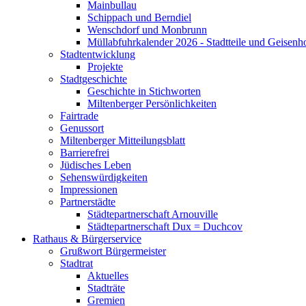
Mainbullau
Schippach und Berndiel
Wenschdorf und Monbrunn
Müllabfuhrkalender 2026 - Stadtteile und Geisenh
Stadtentwicklung
Projekte
Stadtgeschichte
Geschichte in Stichworten
Miltenberger Persönlichkeiten
Fairtrade
Genussort
Miltenberger Mitteilungsblatt
Barrierefrei
Jüdisches Leben
Sehenswürdigkeiten
Impressionen
Partnerstädte
Städtepartnerschaft Arnouville
Städtepartnerschaft Dux = Duchcov
Rathaus & Bürgerservice
Grußwort Bürgermeister
Stadtrat
Aktuelles
Stadträte
Gremien