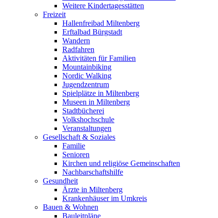
Weitere Kindertagesstätten
Freizeit
Hallenfreibad Miltenberg
Erftalbad Bürgstadt
Wandern
Radfahren
Aktivitäten für Familien
Mountainbiking
Nordic Walking
Jugendzentrum
Spielplätze in Miltenberg
Museen in Miltenberg
Stadtbücherei
Volkshochschule
Veranstaltungen
Gesellschaft & Soziales
Familie
Senioren
Kirchen und religiöse Gemeinschaften
Nachbarschaftshilfe
Gesundheit
Ärzte in Miltenberg
Krankenhäuser im Umkreis
Bauen & Wohnen
Bauleitpläne