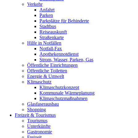
Verkehr
Anfahrt
Parken
Parkplätze für Behinderte
Stadtbus
Reiseauskunft
Straßenkarte
Hilfe in Notfällen
Notfall-Fax
Apothekennotdienst
Strom, Wasser, Parken, Gas
Öffentliche Einrichtungen
Öffentliche Toiletten
Energie & Umwelt
Klimaschutz
Klimaschutzkonzept
Kommunale Wärmeplanung
Klimaschutzmaßnahmen
Glasfaserausbau
Shopping
Freizeit & Tourismus
Tourismus
Unterkünfte
Gastronomie
Freizeit