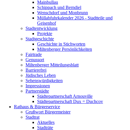
Mainbullau
Schippach und Berndiel
Wenschdorf und Monbrunn
Müllabfuhrkalender 2026 - Stadtteile und
Geisenhof
Stadtentwicklung
Projekte
Stadtgeschichte
Geschichte in Stichworten
Miltenberger Persönlichkeiten
Fairtrade
Genussort
Miltenberger Mitteilungsblatt
Barrierefrei
Jüdisches Leben
Sehenswürdigkeiten
Impressionen
Partnerstädte
Städtepartnerschaft Arnouville
Städtepartnerschaft Dux = Duchcov
Rathaus & Bürgerservice
Grußwort Bürgermeister
Stadtrat
Aktuelles
Stadträte