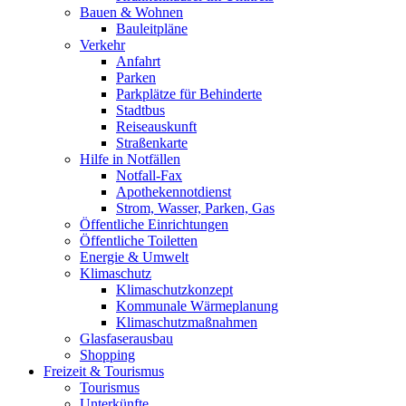
Bauen & Wohnen
Bauleitpläne
Verkehr
Anfahrt
Parken
Parkplätze für Behinderte
Stadtbus
Reiseauskunft
Straßenkarte
Hilfe in Notfällen
Notfall-Fax
Apothekennotdienst
Strom, Wasser, Parken, Gas
Öffentliche Einrichtungen
Öffentliche Toiletten
Energie & Umwelt
Klimaschutz
Klimaschutzkonzept
Kommunale Wärmeplanung
Klimaschutzmaßnahmen
Glasfaserausbau
Shopping
Freizeit & Tourismus
Tourismus
Unterkünfte