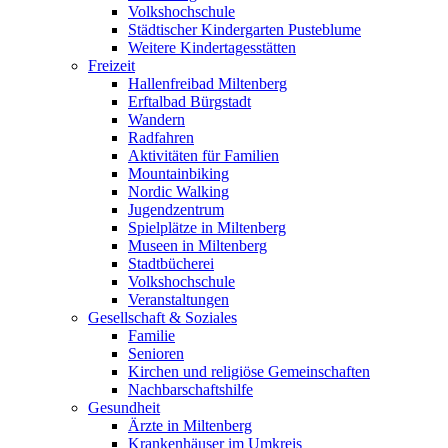
Volkshochschule
Städtischer Kindergarten Pusteblume
Weitere Kindertagesstätten
Freizeit
Hallenfreibad Miltenberg
Erftalbad Bürgstadt
Wandern
Radfahren
Aktivitäten für Familien
Mountainbiking
Nordic Walking
Jugendzentrum
Spielplätze in Miltenberg
Museen in Miltenberg
Stadtbücherei
Volkshochschule
Veranstaltungen
Gesellschaft & Soziales
Familie
Senioren
Kirchen und religiöse Gemeinschaften
Nachbarschaftshilfe
Gesundheit
Ärzte in Miltenberg
Krankenhäuser im Umkreis