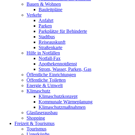
Bauen & Wohnen
Bauleitpläne
Verkehr
Anfahrt
Parken
Parkplätze für Behinderte
Stadtbus
Reiseauskunft
Straßenkarte
Hilfe in Notfällen
Notfall-Fax
Apothekennotdienst
Strom, Wasser, Parken, Gas
Öffentliche Einrichtungen
Öffentliche Toiletten
Energie & Umwelt
Klimaschutz
Klimaschutzkonzept
Kommunale Wärmeplanung
Klimaschutzmaßnahmen
Glasfaserausbau
Shopping
Freizeit & Tourismus
Tourismus
Unterkünfte