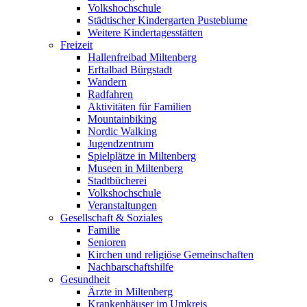
Volkshochschule
Städtischer Kindergarten Pusteblume
Weitere Kindertagesstätten
Freizeit
Hallenfreibad Miltenberg
Erftalbad Bürgstadt
Wandern
Radfahren
Aktivitäten für Familien
Mountainbiking
Nordic Walking
Jugendzentrum
Spielplätze in Miltenberg
Museen in Miltenberg
Stadtbücherei
Volkshochschule
Veranstaltungen
Gesellschaft & Soziales
Familie
Senioren
Kirchen und religiöse Gemeinschaften
Nachbarschaftshilfe
Gesundheit
Ärzte in Miltenberg
Krankenhäuser im Umkreis