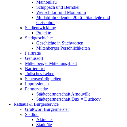
Mainbullau
Schippach und Berndiel
Wenschdorf und Monbrunn
Müllabfuhrkalender 2026 - Stadtteile und
Geisenhof
Stadtentwicklung
Projekte
Stadtgeschichte
Geschichte in Stichworten
Miltenberger Persönlichkeiten
Fairtrade
Genussort
Miltenberger Mitteilungsblatt
Barrierefrei
Jüdisches Leben
Sehenswürdigkeiten
Impressionen
Partnerstädte
Städtepartnerschaft Arnouville
Städtepartnerschaft Dux = Duchcov
Rathaus & Bürgerservice
Grußwort Bürgermeister
Stadtrat
Aktuelles
Stadträte