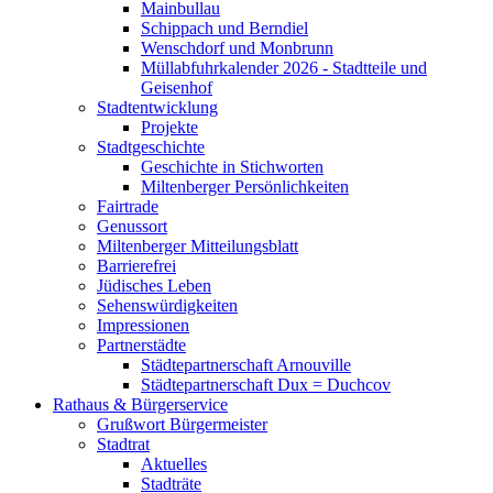
Mainbullau
Schippach und Berndiel
Wenschdorf und Monbrunn
Müllabfuhrkalender 2026 - Stadtteile und
Geisenhof
Stadtentwicklung
Projekte
Stadtgeschichte
Geschichte in Stichworten
Miltenberger Persönlichkeiten
Fairtrade
Genussort
Miltenberger Mitteilungsblatt
Barrierefrei
Jüdisches Leben
Sehenswürdigkeiten
Impressionen
Partnerstädte
Städtepartnerschaft Arnouville
Städtepartnerschaft Dux = Duchcov
Rathaus & Bürgerservice
Grußwort Bürgermeister
Stadtrat
Aktuelles
Stadträte