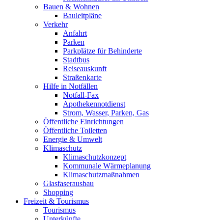
Bauen & Wohnen
Bauleitpläne
Verkehr
Anfahrt
Parken
Parkplätze für Behinderte
Stadtbus
Reiseauskunft
Straßenkarte
Hilfe in Notfällen
Notfall-Fax
Apothekennotdienst
Strom, Wasser, Parken, Gas
Öffentliche Einrichtungen
Öffentliche Toiletten
Energie & Umwelt
Klimaschutz
Klimaschutzkonzept
Kommunale Wärmeplanung
Klimaschutzmaßnahmen
Glasfaserausbau
Shopping
Freizeit & Tourismus
Tourismus
Unterkünfte