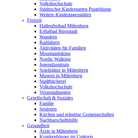
Volkshochschule
Städtischer Kindergarten Pusteblume
Weitere Kindertagesstätten
Freizeit
Hallenfreibad Miltenberg
Erftalbad Bürgstadt
Wandern
Radfahren
Aktivitäten für Familien
Mountainbiking
Nordic Walking
Jugendzentrum
Spielplätze in Miltenberg
Museen in Miltenberg
Stadtbücherei
Volkshochschule
Veranstaltungen
Gesellschaft & Soziales
Familie
Senioren
Kirchen und religiöse Gemeinschaften
Nachbarschaftshilfe
Gesundheit
Ärzte in Miltenberg
Krankenhäuser im Umkreis