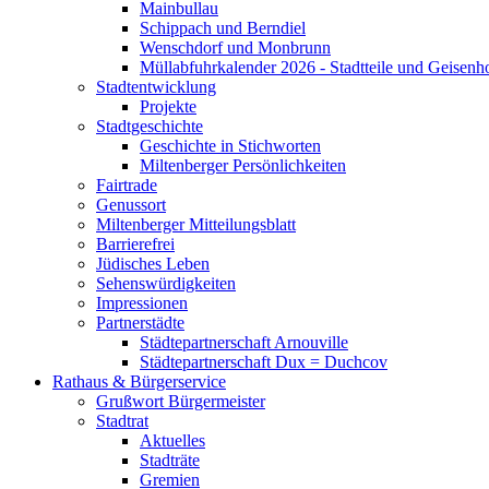
Mainbullau
Schippach und Berndiel
Wenschdorf und Monbrunn
Müllabfuhrkalender 2026 - Stadtteile und Geisenh
Stadtentwicklung
Projekte
Stadtgeschichte
Geschichte in Stichworten
Miltenberger Persönlichkeiten
Fairtrade
Genussort
Miltenberger Mitteilungsblatt
Barrierefrei
Jüdisches Leben
Sehenswürdigkeiten
Impressionen
Partnerstädte
Städtepartnerschaft Arnouville
Städtepartnerschaft Dux = Duchcov
Rathaus & Bürgerservice
Grußwort Bürgermeister
Stadtrat
Aktuelles
Stadträte
Gremien