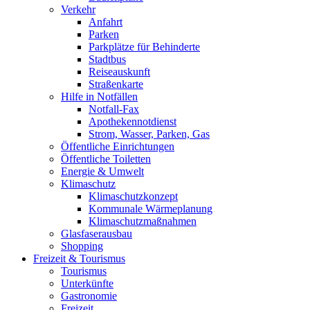
Verkehr
Anfahrt
Parken
Parkplätze für Behinderte
Stadtbus
Reiseauskunft
Straßenkarte
Hilfe in Notfällen
Notfall-Fax
Apothekennotdienst
Strom, Wasser, Parken, Gas
Öffentliche Einrichtungen
Öffentliche Toiletten
Energie & Umwelt
Klimaschutz
Klimaschutzkonzept
Kommunale Wärmeplanung
Klimaschutzmaßnahmen
Glasfaserausbau
Shopping
Freizeit & Tourismus
Tourismus
Unterkünfte
Gastronomie
Freizeit