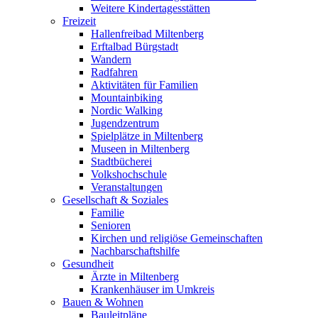
Weitere Kindertagesstätten
Freizeit
Hallenfreibad Miltenberg
Erftalbad Bürgstadt
Wandern
Radfahren
Aktivitäten für Familien
Mountainbiking
Nordic Walking
Jugendzentrum
Spielplätze in Miltenberg
Museen in Miltenberg
Stadtbücherei
Volkshochschule
Veranstaltungen
Gesellschaft & Soziales
Familie
Senioren
Kirchen und religiöse Gemeinschaften
Nachbarschaftshilfe
Gesundheit
Ärzte in Miltenberg
Krankenhäuser im Umkreis
Bauen & Wohnen
Bauleitpläne