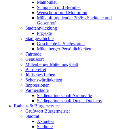
Mainbullau
Schippach und Berndiel
Wenschdorf und Monbrunn
Müllabfuhrkalender 2026 - Stadtteile und
Geisenhof
Stadtentwicklung
Projekte
Stadtgeschichte
Geschichte in Stichworten
Miltenberger Persönlichkeiten
Fairtrade
Genussort
Miltenberger Mitteilungsblatt
Barrierefrei
Jüdisches Leben
Sehenswürdigkeiten
Impressionen
Partnerstädte
Städtepartnerschaft Arnouville
Städtepartnerschaft Dux = Duchcov
Rathaus & Bürgerservice
Grußwort Bürgermeister
Stadtrat
Aktuelles
Stadträte