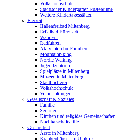
Volkshochschule
Städtischer Kindergarten Pusteblume
Weitere Kindertagesstätten
Freizeit
Hallenfreibad Miltenberg
Erftalbad Bürgstadt
Wandern
Radfahren
Aktivitäten für Familien
Mountainbiking
Nordic Walking
Jugendzentrum
Spielplätze in Miltenberg
Museen in Miltenberg
Stadtbücherei
Volkshochschule
Veranstaltungen
Gesellschaft & Soziales
Familie
Senioren
Kirchen und religiöse Gemeinschaften
Nachbarschaftshilfe
Gesundheit
Ärzte in Miltenberg
Krankenhäuser im Umkreis