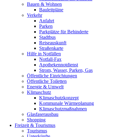
Bauen & Wohnen
Bauleitpläne
Verkehr
Anfahrt
Parken
Parkplätze für Behinderte
Stadtbus
Reiseauskunft
Straßenkarte
Hilfe in Notfällen
Notfall-Fax
Apothekennotdienst
Strom, Wasser, Parken, Gas
Öffentliche Einrichtungen
Öffentliche Toiletten
Energie & Umwelt
Klimaschutz
Klimaschutzkonzept
Kommunale Wärmeplanung
Klimaschutzmaßnahmen
Glasfaserausbau
Shopping
Freizeit & Tourismus
Tourismus
Unterkünfte