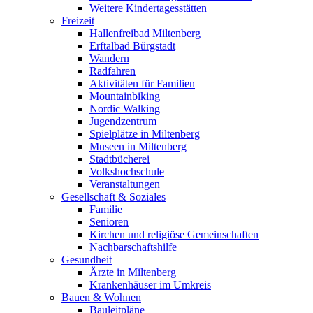
Weitere Kindertagesstätten
Freizeit
Hallenfreibad Miltenberg
Erftalbad Bürgstadt
Wandern
Radfahren
Aktivitäten für Familien
Mountainbiking
Nordic Walking
Jugendzentrum
Spielplätze in Miltenberg
Museen in Miltenberg
Stadtbücherei
Volkshochschule
Veranstaltungen
Gesellschaft & Soziales
Familie
Senioren
Kirchen und religiöse Gemeinschaften
Nachbarschaftshilfe
Gesundheit
Ärzte in Miltenberg
Krankenhäuser im Umkreis
Bauen & Wohnen
Bauleitpläne