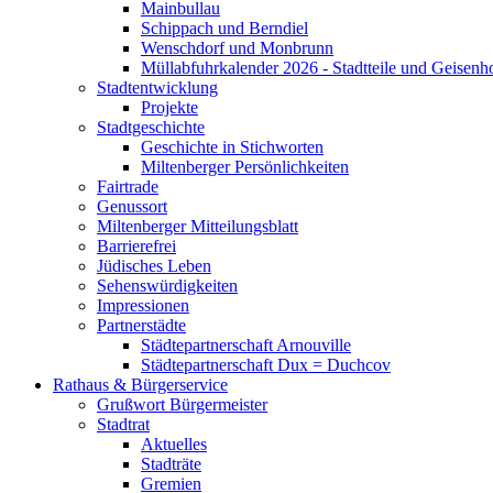
Mainbullau
Schippach und Berndiel
Wenschdorf und Monbrunn
Müllabfuhrkalender 2026 - Stadtteile und Geisenh
Stadtentwicklung
Projekte
Stadtgeschichte
Geschichte in Stichworten
Miltenberger Persönlichkeiten
Fairtrade
Genussort
Miltenberger Mitteilungsblatt
Barrierefrei
Jüdisches Leben
Sehenswürdigkeiten
Impressionen
Partnerstädte
Städtepartnerschaft Arnouville
Städtepartnerschaft Dux = Duchcov
Rathaus & Bürgerservice
Grußwort Bürgermeister
Stadtrat
Aktuelles
Stadträte
Gremien