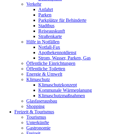
Verkehr
Anfahrt
Parken
Parkplätze für Behinderte
Stadtbus
Reiseauskunft
Straßenkarte
Hilfe in Notfällen
Notfall-Fax
Apothekennotdienst
Strom, Wasser, Parken, Gas
Öffentliche Einrichtungen
Öffentliche Toiletten
Energie & Umwelt
Klimaschutz
Klimaschutzkonzept
Kommunale Wärmeplanung
Klimaschutzmaßnahmen
Glasfaserausbau
Shopping
Freizeit & Tourismus
Tourismus
Unterkünfte
Gastronomie
Freizeit