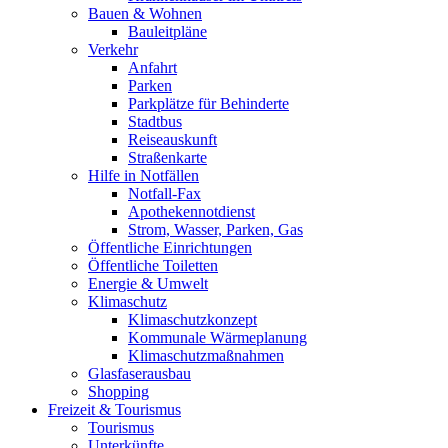
Bauen & Wohnen
Bauleitpläne
Verkehr
Anfahrt
Parken
Parkplätze für Behinderte
Stadtbus
Reiseauskunft
Straßenkarte
Hilfe in Notfällen
Notfall-Fax
Apothekennotdienst
Strom, Wasser, Parken, Gas
Öffentliche Einrichtungen
Öffentliche Toiletten
Energie & Umwelt
Klimaschutz
Klimaschutzkonzept
Kommunale Wärmeplanung
Klimaschutzmaßnahmen
Glasfaserausbau
Shopping
Freizeit & Tourismus
Tourismus
Unterkünfte