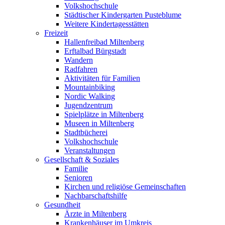
Volkshochschule
Städtischer Kindergarten Pusteblume
Weitere Kindertagesstätten
Freizeit
Hallenfreibad Miltenberg
Erftalbad Bürgstadt
Wandern
Radfahren
Aktivitäten für Familien
Mountainbiking
Nordic Walking
Jugendzentrum
Spielplätze in Miltenberg
Museen in Miltenberg
Stadtbücherei
Volkshochschule
Veranstaltungen
Gesellschaft & Soziales
Familie
Senioren
Kirchen und religiöse Gemeinschaften
Nachbarschaftshilfe
Gesundheit
Ärzte in Miltenberg
Krankenhäuser im Umkreis