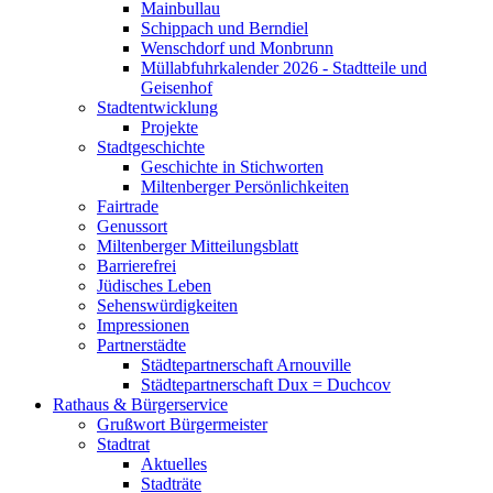
Mainbullau
Schippach und Berndiel
Wenschdorf und Monbrunn
Müllabfuhrkalender 2026 - Stadtteile und
Geisenhof
Stadtentwicklung
Projekte
Stadtgeschichte
Geschichte in Stichworten
Miltenberger Persönlichkeiten
Fairtrade
Genussort
Miltenberger Mitteilungsblatt
Barrierefrei
Jüdisches Leben
Sehenswürdigkeiten
Impressionen
Partnerstädte
Städtepartnerschaft Arnouville
Städtepartnerschaft Dux = Duchcov
Rathaus & Bürgerservice
Grußwort Bürgermeister
Stadtrat
Aktuelles
Stadträte