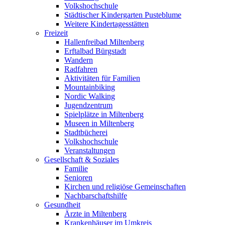
Volkshochschule
Städtischer Kindergarten Pusteblume
Weitere Kindertagesstätten
Freizeit
Hallenfreibad Miltenberg
Erftalbad Bürgstadt
Wandern
Radfahren
Aktivitäten für Familien
Mountainbiking
Nordic Walking
Jugendzentrum
Spielplätze in Miltenberg
Museen in Miltenberg
Stadtbücherei
Volkshochschule
Veranstaltungen
Gesellschaft & Soziales
Familie
Senioren
Kirchen und religiöse Gemeinschaften
Nachbarschaftshilfe
Gesundheit
Ärzte in Miltenberg
Krankenhäuser im Umkreis