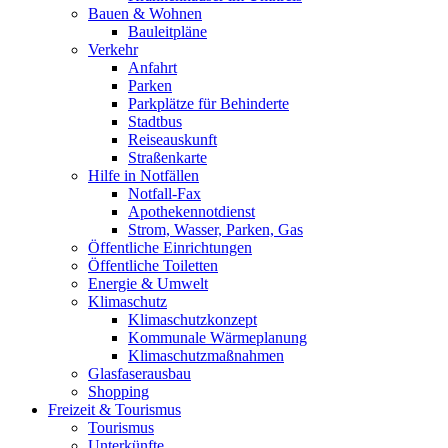
Bauen & Wohnen
Bauleitpläne
Verkehr
Anfahrt
Parken
Parkplätze für Behinderte
Stadtbus
Reiseauskunft
Straßenkarte
Hilfe in Notfällen
Notfall-Fax
Apothekennotdienst
Strom, Wasser, Parken, Gas
Öffentliche Einrichtungen
Öffentliche Toiletten
Energie & Umwelt
Klimaschutz
Klimaschutzkonzept
Kommunale Wärmeplanung
Klimaschutzmaßnahmen
Glasfaserausbau
Shopping
Freizeit & Tourismus
Tourismus
Unterkünfte