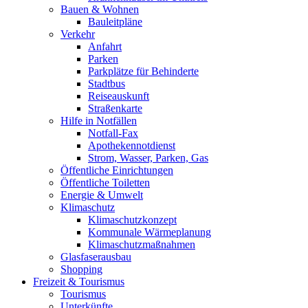
Bauen & Wohnen
Bauleitpläne
Verkehr
Anfahrt
Parken
Parkplätze für Behinderte
Stadtbus
Reiseauskunft
Straßenkarte
Hilfe in Notfällen
Notfall-Fax
Apothekennotdienst
Strom, Wasser, Parken, Gas
Öffentliche Einrichtungen
Öffentliche Toiletten
Energie & Umwelt
Klimaschutz
Klimaschutzkonzept
Kommunale Wärmeplanung
Klimaschutzmaßnahmen
Glasfaserausbau
Shopping
Freizeit & Tourismus
Tourismus
Unterkünfte