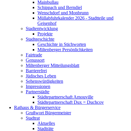
Mainbullau
Schippach und Berndiel
Wenschdorf und Monbrunn
Müllabfuhrkalender 2026 - Stadtteile und
Geisenhof
Stadtentwicklung
Projekte
Stadtgeschichte
Geschichte in Stichworten
Miltenberger Persönlichkeiten
Fairtrade
Genussort
Miltenberger Mitteilungsblatt
Barrierefrei
Jüdisches Leben
Sehenswürdigkeiten
Impressionen
Partnerstädte
Städtepartnerschaft Arnouville
Städtepartnerschaft Dux = Duchcov
Rathaus & Bürgerservice
Grußwort Bürgermeister
Stadtrat
Aktuelles
Stadträte