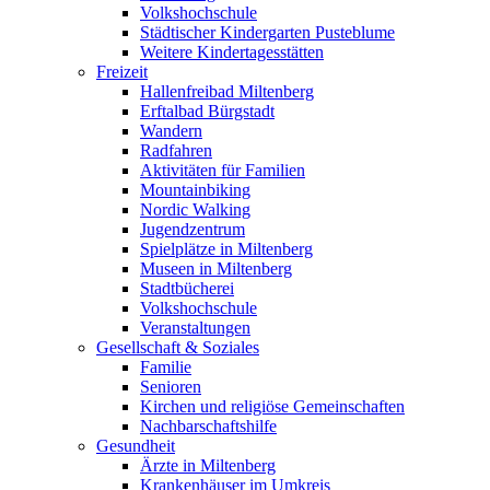
Volkshochschule
Städtischer Kindergarten Pusteblume
Weitere Kindertagesstätten
Freizeit
Hallenfreibad Miltenberg
Erftalbad Bürgstadt
Wandern
Radfahren
Aktivitäten für Familien
Mountainbiking
Nordic Walking
Jugendzentrum
Spielplätze in Miltenberg
Museen in Miltenberg
Stadtbücherei
Volkshochschule
Veranstaltungen
Gesellschaft & Soziales
Familie
Senioren
Kirchen und religiöse Gemeinschaften
Nachbarschaftshilfe
Gesundheit
Ärzte in Miltenberg
Krankenhäuser im Umkreis