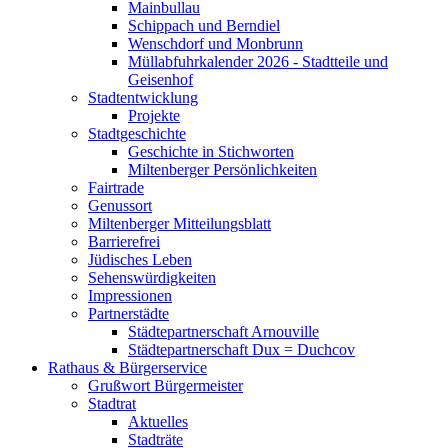
Mainbullau
Schippach und Berndiel
Wenschdorf und Monbrunn
Müllabfuhrkalender 2026 - Stadtteile und
Geisenhof
Stadtentwicklung
Projekte
Stadtgeschichte
Geschichte in Stichworten
Miltenberger Persönlichkeiten
Fairtrade
Genussort
Miltenberger Mitteilungsblatt
Barrierefrei
Jüdisches Leben
Sehenswürdigkeiten
Impressionen
Partnerstädte
Städtepartnerschaft Arnouville
Städtepartnerschaft Dux = Duchcov
Rathaus & Bürgerservice
Grußwort Bürgermeister
Stadtrat
Aktuelles
Stadträte