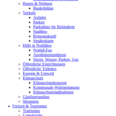
Bauen & Wohnen
Bauleitpläne
Verkehr
Anfahrt
Parken
Parkplätze für Behinderte
Stadtbus
Reiseauskunft
Straßenkarte
Hilfe in Notfällen
Notfall-Fax
Apothekennotdienst
Strom, Wasser, Parken, Gas
Öffentliche Einrichtungen
Öffentliche Toiletten
Energie & Umwelt
Klimaschutz
Klimaschutzkonzept
Kommunale Wärmeplanung
Klimaschutzmaßnahmen
Glasfaserausbau
Shopping
Freizeit & Tourismus
Tourismus
Unterkünfte