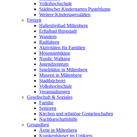
Volkshochschule
Städtischer Kindergarten Pusteblume
Weitere Kindertagesstätten
Freizeit
Hallenfreibad Miltenberg
Erftalbad Bürgstadt
Wandern
Radfahren
Aktivitäten für Familien
Mountainbiking
Nordic Walking
Jugendzentrum
Spielplätze in Miltenberg
Museen in Miltenberg
Stadtbücherei
Volkshochschule
Veranstaltungen
Gesellschaft & Soziales
Familie
Senioren
Kirchen und religiöse Gemeinschaften
Nachbarschaftshilfe
Gesundheit
Ärzte in Miltenberg
Krankenhäuser im Umkreis