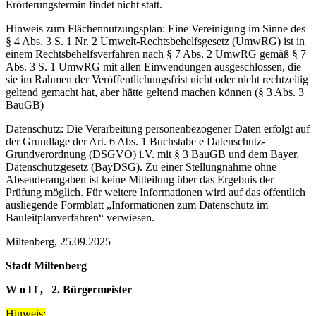
Erörterungstermin findet nicht statt.
Hinweis zum Flächennutzungsplan: Eine Vereinigung im Sinne des
§ 4 Abs. 3 S. 1 Nr. 2 Umwelt-Rechtsbehelfsgesetz (UmwRG) ist in
einem Rechtsbehelfsverfahren nach § 7 Abs. 2 UmwRG gemäß § 7
Abs. 3 S. 1 UmwRG mit allen Einwendungen ausgeschlossen, die
sie im Rahmen der Veröffentlichungsfrist nicht oder nicht rechtzeitig
geltend gemacht hat, aber hätte geltend machen können (§ 3 Abs. 3
BauGB)
Datenschutz: Die Verarbeitung personenbezogener Daten erfolgt auf
der Grundlage der Art. 6 Abs. 1 Buchstabe e Datenschutz-
Grundverordnung (DSGVO) i.V. mit § 3 BauGB und dem Bayer.
Datenschutzgesetz (BayDSG). Zu einer Stellungnahme ohne
Absenderangaben ist keine Mitteilung über das Ergebnis der
Prüfung möglich. Für weitere Informationen wird auf das öffentlich
ausliegende Formblatt „Informationen zum Datenschutz im
Bauleitplanverfahren“ verwiesen.
Miltenberg, 25.09.2025
Stadt Miltenberg
W o l f , 2. Bürgermeister
Hinweis: