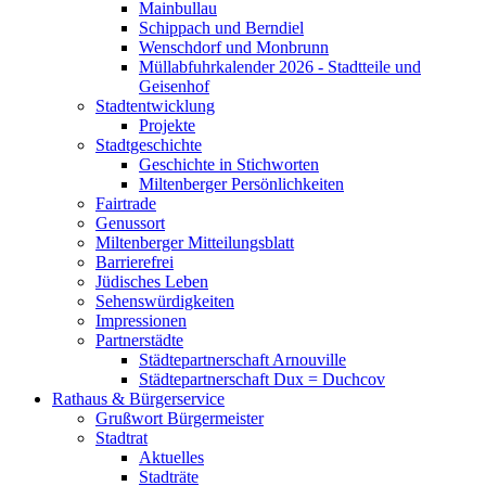
Mainbullau
Schippach und Berndiel
Wenschdorf und Monbrunn
Müllabfuhrkalender 2026 - Stadtteile und
Geisenhof
Stadtentwicklung
Projekte
Stadtgeschichte
Geschichte in Stichworten
Miltenberger Persönlichkeiten
Fairtrade
Genussort
Miltenberger Mitteilungsblatt
Barrierefrei
Jüdisches Leben
Sehenswürdigkeiten
Impressionen
Partnerstädte
Städtepartnerschaft Arnouville
Städtepartnerschaft Dux = Duchcov
Rathaus & Bürgerservice
Grußwort Bürgermeister
Stadtrat
Aktuelles
Stadträte