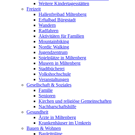
Weitere Kindertagesstätten
Freizeit
Hallenfreibad Miltenberg
Erftalbad Bürgstadt
Wandern
Radfahren
Aktivitäten für Familien
Mountainbiking
Nordic Walking
Jugendzentrum
Spielplätze in Miltenberg
Museen in Miltenberg
Stadtbücherei
Volkshochschule
Veranstaltungen
Gesellschaft & Soziales
Familie
Senioren
Kirchen und religiöse Gemeinschaften
Nachbarschaftshilfe
Gesundheit
Ärzte in Miltenberg
Krankenhäuser im Umkreis
Bauen & Wohnen
Bauleitpläne