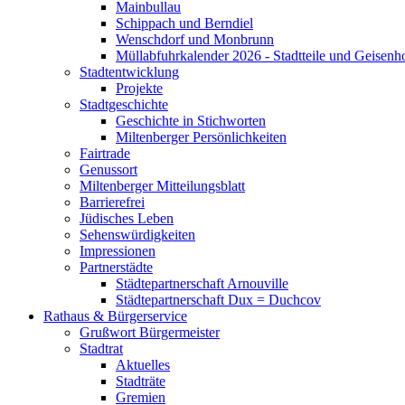
Mainbullau
Schippach und Berndiel
Wenschdorf und Monbrunn
Müllabfuhrkalender 2026 - Stadtteile und Geisenh
Stadtentwicklung
Projekte
Stadtgeschichte
Geschichte in Stichworten
Miltenberger Persönlichkeiten
Fairtrade
Genussort
Miltenberger Mitteilungsblatt
Barrierefrei
Jüdisches Leben
Sehenswürdigkeiten
Impressionen
Partnerstädte
Städtepartnerschaft Arnouville
Städtepartnerschaft Dux = Duchcov
Rathaus & Bürgerservice
Grußwort Bürgermeister
Stadtrat
Aktuelles
Stadträte
Gremien