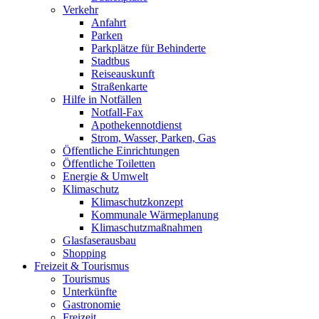
Verkehr
Anfahrt
Parken
Parkplätze für Behinderte
Stadtbus
Reiseauskunft
Straßenkarte
Hilfe in Notfällen
Notfall-Fax
Apothekennotdienst
Strom, Wasser, Parken, Gas
Öffentliche Einrichtungen
Öffentliche Toiletten
Energie & Umwelt
Klimaschutz
Klimaschutzkonzept
Kommunale Wärmeplanung
Klimaschutzmaßnahmen
Glasfaserausbau
Shopping
Freizeit & Tourismus
Tourismus
Unterkünfte
Gastronomie
Freizeit