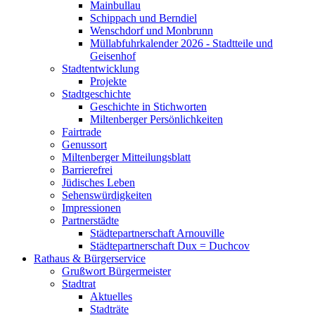
Mainbullau
Schippach und Berndiel
Wenschdorf und Monbrunn
Müllabfuhrkalender 2026 - Stadtteile und
Geisenhof
Stadtentwicklung
Projekte
Stadtgeschichte
Geschichte in Stichworten
Miltenberger Persönlichkeiten
Fairtrade
Genussort
Miltenberger Mitteilungsblatt
Barrierefrei
Jüdisches Leben
Sehenswürdigkeiten
Impressionen
Partnerstädte
Städtepartnerschaft Arnouville
Städtepartnerschaft Dux = Duchcov
Rathaus & Bürgerservice
Grußwort Bürgermeister
Stadtrat
Aktuelles
Stadträte