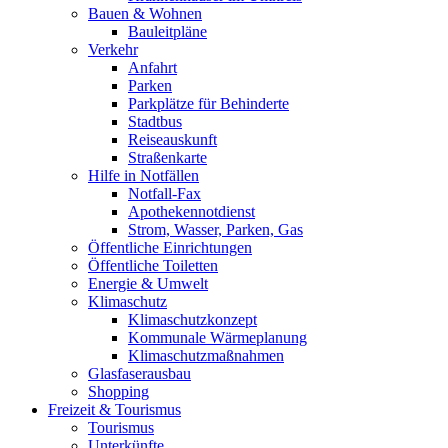
Bauen & Wohnen
Bauleitpläne
Verkehr
Anfahrt
Parken
Parkplätze für Behinderte
Stadtbus
Reiseauskunft
Straßenkarte
Hilfe in Notfällen
Notfall-Fax
Apothekennotdienst
Strom, Wasser, Parken, Gas
Öffentliche Einrichtungen
Öffentliche Toiletten
Energie & Umwelt
Klimaschutz
Klimaschutzkonzept
Kommunale Wärmeplanung
Klimaschutzmaßnahmen
Glasfaserausbau
Shopping
Freizeit & Tourismus
Tourismus
Unterkünfte