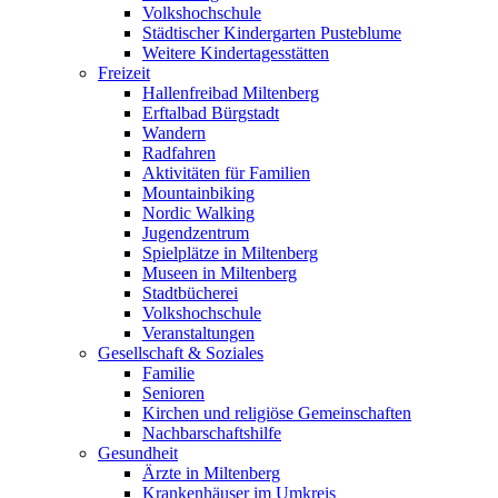
Volkshochschule
Städtischer Kindergarten Pusteblume
Weitere Kindertagesstätten
Freizeit
Hallenfreibad Miltenberg
Erftalbad Bürgstadt
Wandern
Radfahren
Aktivitäten für Familien
Mountainbiking
Nordic Walking
Jugendzentrum
Spielplätze in Miltenberg
Museen in Miltenberg
Stadtbücherei
Volkshochschule
Veranstaltungen
Gesellschaft & Soziales
Familie
Senioren
Kirchen und religiöse Gemeinschaften
Nachbarschaftshilfe
Gesundheit
Ärzte in Miltenberg
Krankenhäuser im Umkreis