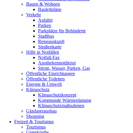
Bauen & Wohnen
Bauleitpläne
Verkehr
Anfahrt
Parken
Parkplätze für Behinderte
Stadtbus
Reiseauskunft
Straßenkarte
Hilfe in Notfällen
Notfall-Fax
Apothekennotdienst
Strom, Wasser, Parken, Gas
Öffentliche Einrichtungen
Öffentliche Toiletten
Energie & Umwelt
Klimaschutz
Klimaschutzkonzept
Kommunale Wärmeplanung
Klimaschutzmaßnahmen
Glasfaserausbau
Shopping
Freizeit & Tourismus
Tourismus
Unterkünfte