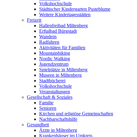
Volkshochschule
Städtischer Kindergarten Pusteblume
Weitere Kindertagesstätten
Freizeit
Hallenfreibad Miltenberg
Erftalbad Bürgstadt
Wandern
Radfahren
Aktivitäten für Familien
Mountainbiking
Nordic Walking
Jugendzentrum
Spielplätze in Miltenberg
Museen in Miltenberg
Stadtbücherei
Volkshochschule
Veranstaltungen
Gesellschaft & Soziales
Familie
Senioren
Kirchen und religiöse Gemeinschaften
Nachbarschaftshilfe
Gesundheit
Ärzte in Miltenberg
Krankenhäuser im Umkreis