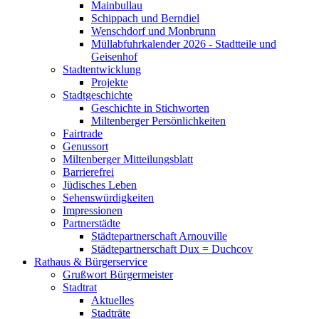
Mainbullau
Schippach und Berndiel
Wenschdorf und Monbrunn
Müllabfuhrkalender 2026 - Stadtteile und
Geisenhof
Stadtentwicklung
Projekte
Stadtgeschichte
Geschichte in Stichworten
Miltenberger Persönlichkeiten
Fairtrade
Genussort
Miltenberger Mitteilungsblatt
Barrierefrei
Jüdisches Leben
Sehenswürdigkeiten
Impressionen
Partnerstädte
Städtepartnerschaft Arnouville
Städtepartnerschaft Dux = Duchcov
Rathaus & Bürgerservice
Grußwort Bürgermeister
Stadtrat
Aktuelles
Stadträte