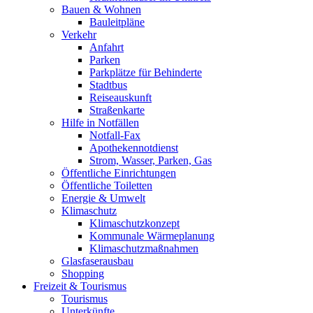
Bauen & Wohnen
Bauleitpläne
Verkehr
Anfahrt
Parken
Parkplätze für Behinderte
Stadtbus
Reiseauskunft
Straßenkarte
Hilfe in Notfällen
Notfall-Fax
Apothekennotdienst
Strom, Wasser, Parken, Gas
Öffentliche Einrichtungen
Öffentliche Toiletten
Energie & Umwelt
Klimaschutz
Klimaschutzkonzept
Kommunale Wärmeplanung
Klimaschutzmaßnahmen
Glasfaserausbau
Shopping
Freizeit & Tourismus
Tourismus
Unterkünfte