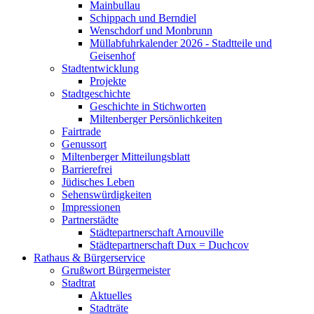
Mainbullau
Schippach und Berndiel
Wenschdorf und Monbrunn
Müllabfuhrkalender 2026 - Stadtteile und
Geisenhof
Stadtentwicklung
Projekte
Stadtgeschichte
Geschichte in Stichworten
Miltenberger Persönlichkeiten
Fairtrade
Genussort
Miltenberger Mitteilungsblatt
Barrierefrei
Jüdisches Leben
Sehenswürdigkeiten
Impressionen
Partnerstädte
Städtepartnerschaft Arnouville
Städtepartnerschaft Dux = Duchcov
Rathaus & Bürgerservice
Grußwort Bürgermeister
Stadtrat
Aktuelles
Stadträte