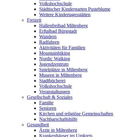
Volkshochschule
Städtischer Kindergarten Pusteblume
Weitere Kindertagesstätten
Freizeit
Hallenfreibad Miltenberg
Erftalbad Bürgstadt
Wandern
Radfahren
Aktivitäten für Familien
Mountainbiking
Nordic Walking
Jugendzentrum
Spielplätze in Miltenberg
Museen in Miltenberg
Stadtbücherei
Volkshochschule
Veranstaltungen
Gesellschaft & Soziales
Familie
Senioren
Kirchen und religiöse Gemeinschaften
Nachbarschaftshilfe
Gesundheit
Ärzte in Miltenberg
Krankenhäuser im Umkreis