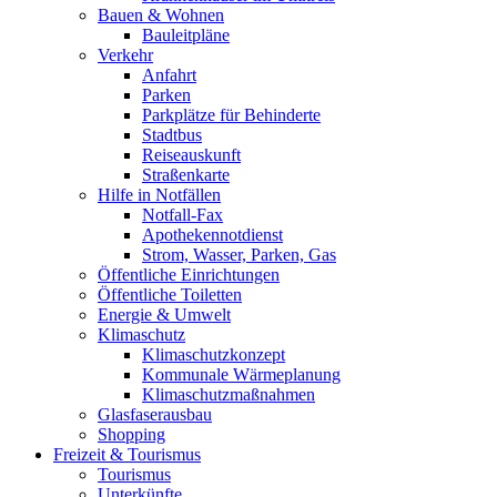
Bauen & Wohnen
Bauleitpläne
Verkehr
Anfahrt
Parken
Parkplätze für Behinderte
Stadtbus
Reiseauskunft
Straßenkarte
Hilfe in Notfällen
Notfall-Fax
Apothekennotdienst
Strom, Wasser, Parken, Gas
Öffentliche Einrichtungen
Öffentliche Toiletten
Energie & Umwelt
Klimaschutz
Klimaschutzkonzept
Kommunale Wärmeplanung
Klimaschutzmaßnahmen
Glasfaserausbau
Shopping
Freizeit & Tourismus
Tourismus
Unterkünfte