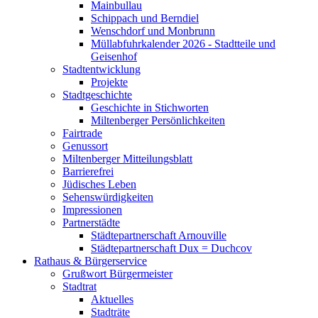
Mainbullau
Schippach und Berndiel
Wenschdorf und Monbrunn
Müllabfuhrkalender 2026 - Stadtteile und
Geisenhof
Stadtentwicklung
Projekte
Stadtgeschichte
Geschichte in Stichworten
Miltenberger Persönlichkeiten
Fairtrade
Genussort
Miltenberger Mitteilungsblatt
Barrierefrei
Jüdisches Leben
Sehenswürdigkeiten
Impressionen
Partnerstädte
Städtepartnerschaft Arnouville
Städtepartnerschaft Dux = Duchcov
Rathaus & Bürgerservice
Grußwort Bürgermeister
Stadtrat
Aktuelles
Stadträte