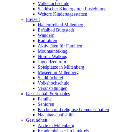
Volkshochschule
Städtischer Kindergarten Pusteblume
Weitere Kindertagesstätten
Freizeit
Hallenfreibad Miltenberg
Erftalbad Bürgstadt
Wandern
Radfahren
Aktivitäten für Familien
Mountainbiking
Nordic Walking
Jugendzentrum
Spielplätze in Miltenberg
Museen in Miltenberg
Stadtbücherei
Volkshochschule
Veranstaltungen
Gesellschaft & Soziales
Familie
Senioren
Kirchen und religiöse Gemeinschaften
Nachbarschaftshilfe
Gesundheit
Ärzte in Miltenberg
Krankenhäuser im Umkreis