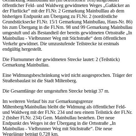
öffentlicher Feld- und Waldweg gewidmeten Weges „Gaßäcker an
der Flurlücke“ mit der Fl.Nr. 2 Gemarkung Mainbulllau ab dem
bisherigen Endpunkt am Übergang zu Fl.Nr. 2 (nordöstliche
Grundstücksecke Fl.Nr. 15/1 Gemarkung Mainbullau, Haus-Nr. 86)
bis zum Übergang in die Fl.Nrn. 98 und 99 Gemarkung Mainbullau
umgestuft und als Bestandteil der bereits gewidmeten Ortsstraße „In
Mainbullau - Vielbrunner Weg mit Stichstraße“ dem öffentlichen
Verkehr gewidmet. Die umzustufende Teilstrecke ist erstmals
endgültig hergestellt.
Die Flurnummer der gewidmeten Strecke lautet: 2 (Teilstück)
Gemarkung Mainbullau.
Eine Widmungsbeschränkung wird nicht ausgesprochen. Träger der
Straßenbaulast ist die Stadt Miltenberg.
Die Gesamtlänge der umgestuften Strecke beträgt 37 m.
Im weiteren Verlauf bis zur Gemarkungsgrenze
Miltenberg/Mainbullau bleibt die Widmung als öffentlicher Feld-
und Waldweg mit der Fl.Nr. 234 und neu einem Teilstück der Fl.Nr.
2 (bisher Fl.Nr. 234) Gem. Mainbullau bestehen. Der neue
Endpunkt des Weges ist der Übergang in die Ortsstraße „In
Mainbullau - Vielbrunner Weg mit Stichstraße“. Die neue
Wegelänge beträgt 0,728 km.