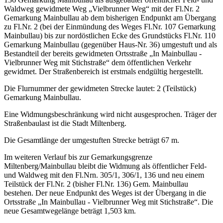
Waldweg gewidmete Weg „Vielbrunner Weg“ mit der Fl.Nr. 2
Gemarkung Mainbullau ab dem bisherigen Endpunkt am Übergang
zu Fl.Nr. 2 (bei der Einmündung des Weges Fl.Nr. 107 Gemarkung
Mainbullau) bis zur nordöstlichen Ecke des Grundstücks Fl.Nr. 110
Gemarkung Mainbullau (gegenüber Haus-Nr. 36) umgestuft und als
Bestandteil der bereits gewidmeten Ortsstraße „In Mainbullau -
Vielbrunner Weg mit Stichstraße“ dem öffentlichen Verkehr
gewidmet. Der Straßenbereich ist erstmals endgültig hergestellt.
Die Flurnummer der gewidmeten Strecke lautet: 2 (Teilstück)
Gemarkung Mainbullau.
Eine Widmungsbeschränkung wird nicht ausgesprochen. Träger der
Straßenbaulast ist die Stadt Miltenberg.
Die Gesamtlänge der umgestuften Strecke beträgt 67 m.
Im weiteren Verlauf bis zur Gemarkungsgrenze
Miltenberg/Mainbullau bleibt die Widmung als öffentlicher Feld-
und Waldweg mit den Fl.Nrn. 305/1, 306/1, 136 und neu einem
Teilstück der Fl.Nr. 2 (bisher Fl.Nr. 136) Gem. Mainbullau
bestehen. Der neue Endpunkt des Weges ist der Übergang in die
Ortsstraße „In Mainbullau - Vielbrunner Weg mit Stichstraße“. Die
neue Gesamtwegelänge beträgt 1,503 km.