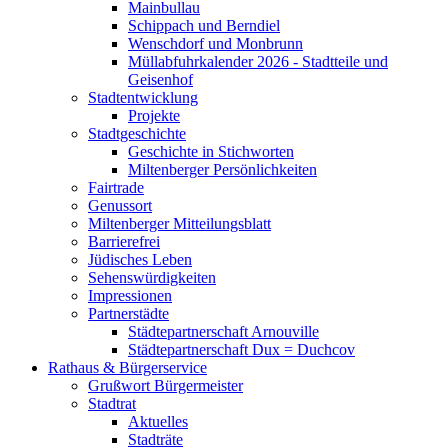
Mainbullau
Schippach und Berndiel
Wenschdorf und Monbrunn
Müllabfuhrkalender 2026 - Stadtteile und
Geisenhof
Stadtentwicklung
Projekte
Stadtgeschichte
Geschichte in Stichworten
Miltenberger Persönlichkeiten
Fairtrade
Genussort
Miltenberger Mitteilungsblatt
Barrierefrei
Jüdisches Leben
Sehenswürdigkeiten
Impressionen
Partnerstädte
Städtepartnerschaft Arnouville
Städtepartnerschaft Dux = Duchcov
Rathaus & Bürgerservice
Grußwort Bürgermeister
Stadtrat
Aktuelles
Stadträte