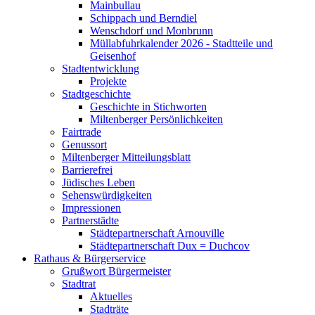
Mainbullau
Schippach und Berndiel
Wenschdorf und Monbrunn
Müllabfuhrkalender 2026 - Stadtteile und
Geisenhof
Stadtentwicklung
Projekte
Stadtgeschichte
Geschichte in Stichworten
Miltenberger Persönlichkeiten
Fairtrade
Genussort
Miltenberger Mitteilungsblatt
Barrierefrei
Jüdisches Leben
Sehenswürdigkeiten
Impressionen
Partnerstädte
Städtepartnerschaft Arnouville
Städtepartnerschaft Dux = Duchcov
Rathaus & Bürgerservice
Grußwort Bürgermeister
Stadtrat
Aktuelles
Stadträte