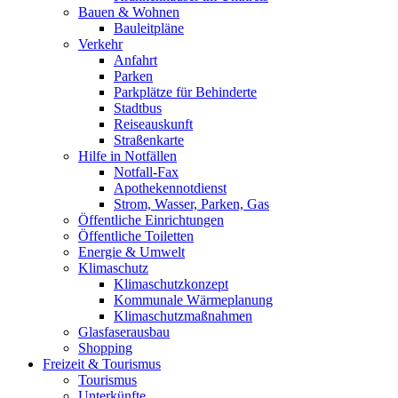
Bauen & Wohnen
Bauleitpläne
Verkehr
Anfahrt
Parken
Parkplätze für Behinderte
Stadtbus
Reiseauskunft
Straßenkarte
Hilfe in Notfällen
Notfall-Fax
Apothekennotdienst
Strom, Wasser, Parken, Gas
Öffentliche Einrichtungen
Öffentliche Toiletten
Energie & Umwelt
Klimaschutz
Klimaschutzkonzept
Kommunale Wärmeplanung
Klimaschutzmaßnahmen
Glasfaserausbau
Shopping
Freizeit & Tourismus
Tourismus
Unterkünfte