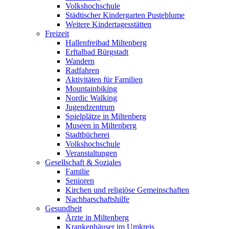
Volkshochschule
Städtischer Kindergarten Pusteblume
Weitere Kindertagesstätten
Freizeit
Hallenfreibad Miltenberg
Erftalbad Bürgstadt
Wandern
Radfahren
Aktivitäten für Familien
Mountainbiking
Nordic Walking
Jugendzentrum
Spielplätze in Miltenberg
Museen in Miltenberg
Stadtbücherei
Volkshochschule
Veranstaltungen
Gesellschaft & Soziales
Familie
Senioren
Kirchen und religiöse Gemeinschaften
Nachbarschaftshilfe
Gesundheit
Ärzte in Miltenberg
Krankenhäuser im Umkreis