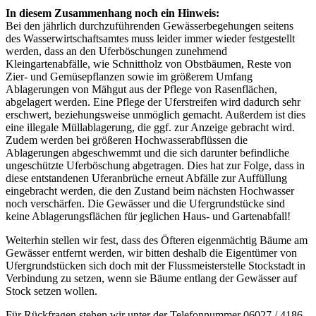
In diesem Zusammenhang noch ein Hinweis:
Bei den jährlich durchzuführenden Gewässerbegehungen seitens
des Wasserwirtschaftsamtes muss leider immer wieder festgestellt
werden, dass an den Uferböschungen zunehmend
Kleingartenabfälle, wie Schnittholz von Obstbäumen, Reste von
Zier- und Gemüsepflanzen sowie im größerem Umfang
Ablagerungen von Mähgut aus der Pflege von Rasenflächen,
abgelagert werden. Eine Pflege der Uferstreifen wird dadurch sehr
erschwert, beziehungsweise unmöglich gemacht. Außerdem ist dies
eine illegale Müllablagerung, die ggf. zur Anzeige gebracht wird.
Zudem werden bei größeren Hochwasserabflüssen die
Ablagerungen abgeschwemmt und die sich darunter befindliche
ungeschützte Uferböschung abgetragen. Dies hat zur Folge, dass in
diese entstandenen Uferanbrüche erneut Abfälle zur Auffüllung
eingebracht werden, die den Zustand beim nächsten Hochwasser
noch verschärfen. Die Gewässer und die Ufergrundstücke sind
keine Ablagerungsflächen für jeglichen Haus- und Gartenabfall!
Weiterhin stellen wir fest, dass des Öfteren eigenmächtig Bäume am
Gewässer entfernt werden, wir bitten deshalb die Eigentümer von
Ufergrundstücken sich doch mit der Flussmeisterstelle Stockstadt in
Verbindung zu setzen, wenn sie Bäume entlang der Gewässer auf
Stock setzen wollen.
Für Rückfragen stehen wir unter der Telefonnummer 06027 / 4186-