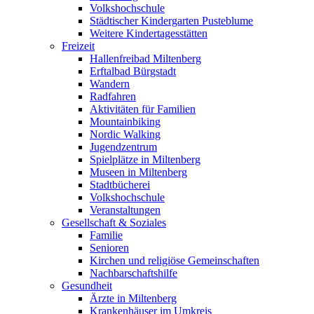
Volkshochschule
Städtischer Kindergarten Pusteblume
Weitere Kindertagesstätten
Freizeit
Hallenfreibad Miltenberg
Erftalbad Bürgstadt
Wandern
Radfahren
Aktivitäten für Familien
Mountainbiking
Nordic Walking
Jugendzentrum
Spielplätze in Miltenberg
Museen in Miltenberg
Stadtbücherei
Volkshochschule
Veranstaltungen
Gesellschaft & Soziales
Familie
Senioren
Kirchen und religiöse Gemeinschaften
Nachbarschaftshilfe
Gesundheit
Ärzte in Miltenberg
Krankenhäuser im Umkreis