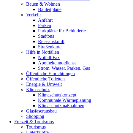
Bauen & Wohnen
Bauleitpläne
Verkehr
Anfahrt
Parken
Parkplätze für Behinderte
Stadtbus
Reiseauskunft
Straßenkarte
Hilfe in Notfällen
Notfall-Fax
Apothekennotdienst
Strom, Wasser, Parken, Gas
Öffentliche Einrichtungen
Öffentliche Toiletten
Energie & Umwelt
Klimaschutz
Klimaschutzkonzept
Kommunale Wärmeplanung
Klimaschutzmaßnahmen
Glasfaserausbau
Shopping
Freizeit & Tourismus
Tourismus
Unterkünfte