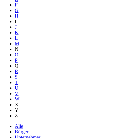
F
G
H
I
J
K
L
M
N
O
P
Q
R
S
T
U
V
W
X
Y
Z
Alle
Bürger
Unternehmer