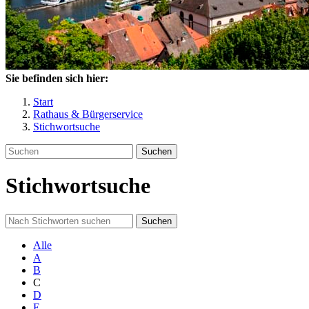
Sie befinden sich hier:
Start
Rathaus & Bürgerservice
Stichwortsuche
Suchen
Stichwortsuche
Suchen
Alle
A
B
C
D
E