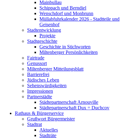
Mainbullau
Schippach und Berndiel
Wenschdorf und Monbrunn
Müllabfuhrkalender 2026 - Stadtteile und
Geisenhof
Stadtentwicklung
Projekte
Stadtgeschichte
Geschichte in Stichworten
Miltenberger Persönlichkeiten
Fairtrade
Genussort
Miltenberger Mitteilungsblatt
Barrierefrei
Jüdisches Leben
Sehenswürdigkeiten
Impressionen
Partnerstädte
Städtepartnerschaft Arnouville
Städtepartnerschaft Dux = Duchcov
Rathaus & Bürgerservice
Grußwort Bürgermeister
Stadtrat
Aktuelles
Stadträte