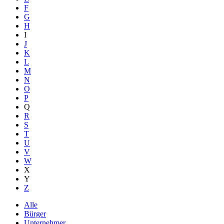
F
G
H
I
J
K
L
M
N
O
P
Q
R
S
T
U
V
W
X
Y
Z
Alle
Bürger
Unternehmer