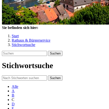
Sie befinden sich hier:
Start
Rathaus & Bürgerservice
Stichwortsuche
Suchen
Stichwortsuche
Suchen
Alle
A
B
C
D
E