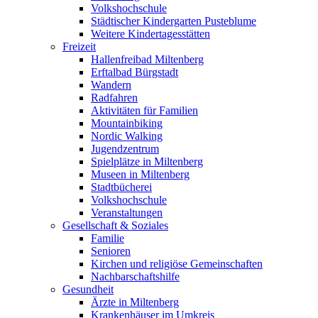
Volkshochschule
Städtischer Kindergarten Pusteblume
Weitere Kindertagesstätten
Freizeit
Hallenfreibad Miltenberg
Erftalbad Bürgstadt
Wandern
Radfahren
Aktivitäten für Familien
Mountainbiking
Nordic Walking
Jugendzentrum
Spielplätze in Miltenberg
Museen in Miltenberg
Stadtbücherei
Volkshochschule
Veranstaltungen
Gesellschaft & Soziales
Familie
Senioren
Kirchen und religiöse Gemeinschaften
Nachbarschaftshilfe
Gesundheit
Ärzte in Miltenberg
Krankenhäuser im Umkreis