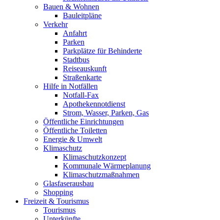
Bauen & Wohnen
Bauleitpläne
Verkehr
Anfahrt
Parken
Parkplätze für Behinderte
Stadtbus
Reiseauskunft
Straßenkarte
Hilfe in Notfällen
Notfall-Fax
Apothekennotdienst
Strom, Wasser, Parken, Gas
Öffentliche Einrichtungen
Öffentliche Toiletten
Energie & Umwelt
Klimaschutz
Klimaschutzkonzept
Kommunale Wärmeplanung
Klimaschutzmaßnahmen
Glasfaserausbau
Shopping
Freizeit & Tourismus
Tourismus
Unterkünfte