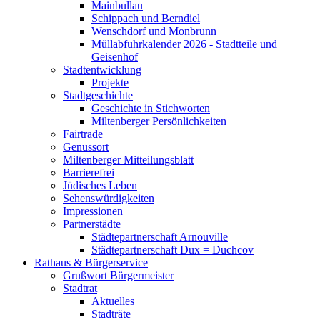
Mainbullau
Schippach und Berndiel
Wenschdorf und Monbrunn
Müllabfuhrkalender 2026 - Stadtteile und
Geisenhof
Stadtentwicklung
Projekte
Stadtgeschichte
Geschichte in Stichworten
Miltenberger Persönlichkeiten
Fairtrade
Genussort
Miltenberger Mitteilungsblatt
Barrierefrei
Jüdisches Leben
Sehenswürdigkeiten
Impressionen
Partnerstädte
Städtepartnerschaft Arnouville
Städtepartnerschaft Dux = Duchcov
Rathaus & Bürgerservice
Grußwort Bürgermeister
Stadtrat
Aktuelles
Stadträte