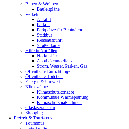
Bauen & Wohnen
Bauleitpläne
Verkehr
Anfahrt
Parken
Parkplätze für Behinderte
Stadtbus
Reiseauskunft
Straßenkarte
Hilfe in Notfällen
Notfall-Fax
Apothekennotdienst
Strom, Wasser, Parken, Gas
Öffentliche Einrichtungen
Öffentliche Toiletten
Energie & Umwelt
Klimaschutz
Klimaschutzkonzept
Kommunale Wärmeplanung
Klimaschutzmaßnahmen
Glasfaserausbau
Shopping
Freizeit & Tourismus
Tourismus
Unterkünfte