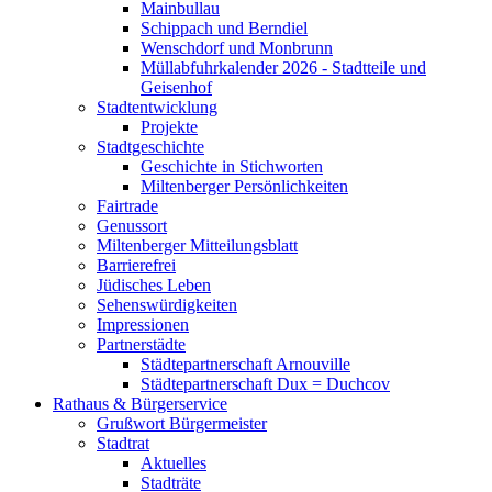
Mainbullau
Schippach und Berndiel
Wenschdorf und Monbrunn
Müllabfuhrkalender 2026 - Stadtteile und
Geisenhof
Stadtentwicklung
Projekte
Stadtgeschichte
Geschichte in Stichworten
Miltenberger Persönlichkeiten
Fairtrade
Genussort
Miltenberger Mitteilungsblatt
Barrierefrei
Jüdisches Leben
Sehenswürdigkeiten
Impressionen
Partnerstädte
Städtepartnerschaft Arnouville
Städtepartnerschaft Dux = Duchcov
Rathaus & Bürgerservice
Grußwort Bürgermeister
Stadtrat
Aktuelles
Stadträte