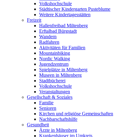
Volkshochschule
Städtischer Kindergarten Pusteblume
Weitere Kindertagesstätten
Freizeit
Hallenfreibad Miltenberg
Erftalbad Bürgstadt
Wandern
Radfahren
Aktivitäten für Familien
Mountainbiking
Nordic Walking
Jugendzentrum
Spielplätze in Miltenberg
Museen in Miltenberg
Stadtbücherei
Volkshochschule
Veranstaltungen
Gesellschaft & Soziales
Familie
Senioren
Kirchen und religiöse Gemeinschaften
Nachbarschaftshilfe
Gesundheit
Ärzte in Miltenberg
Krankenhäuser im Umkreis