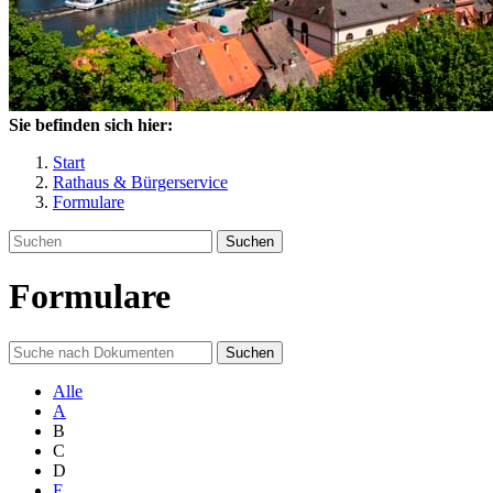
Sie befinden sich hier:
Start
Rathaus & Bürgerservice
Formulare
Suchen
Formulare
Suchen
Alle
A
B
C
D
E