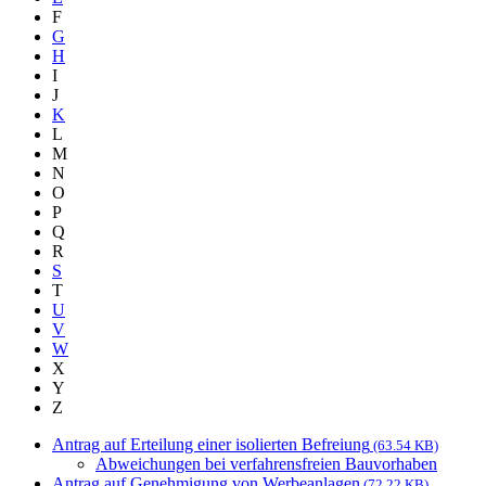
F
G
H
I
J
K
L
M
N
O
P
Q
R
S
T
U
V
W
X
Y
Z
Antrag auf Erteilung einer isolierten Befreiung
(63.54 KB)
Abweichungen bei verfahrensfreien Bauvorhaben
Antrag auf Genehmigung von Werbeanlagen
(72.22 KB)