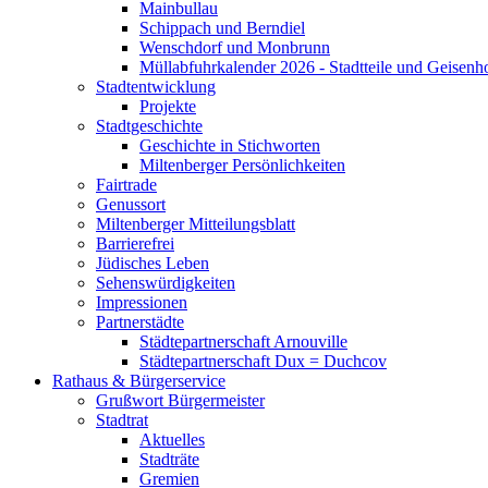
Mainbullau
Schippach und Berndiel
Wenschdorf und Monbrunn
Müllabfuhrkalender 2026 - Stadtteile und Geisenh
Stadtentwicklung
Projekte
Stadtgeschichte
Geschichte in Stichworten
Miltenberger Persönlichkeiten
Fairtrade
Genussort
Miltenberger Mitteilungsblatt
Barrierefrei
Jüdisches Leben
Sehenswürdigkeiten
Impressionen
Partnerstädte
Städtepartnerschaft Arnouville
Städtepartnerschaft Dux = Duchcov
Rathaus & Bürgerservice
Grußwort Bürgermeister
Stadtrat
Aktuelles
Stadträte
Gremien