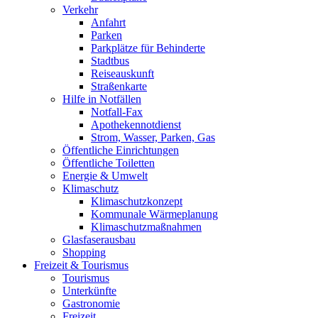
Verkehr
Anfahrt
Parken
Parkplätze für Behinderte
Stadtbus
Reiseauskunft
Straßenkarte
Hilfe in Notfällen
Notfall-Fax
Apothekennotdienst
Strom, Wasser, Parken, Gas
Öffentliche Einrichtungen
Öffentliche Toiletten
Energie & Umwelt
Klimaschutz
Klimaschutzkonzept
Kommunale Wärmeplanung
Klimaschutzmaßnahmen
Glasfaserausbau
Shopping
Freizeit & Tourismus
Tourismus
Unterkünfte
Gastronomie
Freizeit