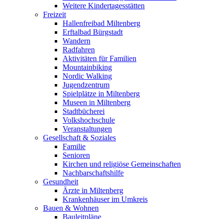
Weitere Kindertagesstätten
Freizeit
Hallenfreibad Miltenberg
Erftalbad Bürgstadt
Wandern
Radfahren
Aktivitäten für Familien
Mountainbiking
Nordic Walking
Jugendzentrum
Spielplätze in Miltenberg
Museen in Miltenberg
Stadtbücherei
Volkshochschule
Veranstaltungen
Gesellschaft & Soziales
Familie
Senioren
Kirchen und religiöse Gemeinschaften
Nachbarschaftshilfe
Gesundheit
Ärzte in Miltenberg
Krankenhäuser im Umkreis
Bauen & Wohnen
Bauleitpläne