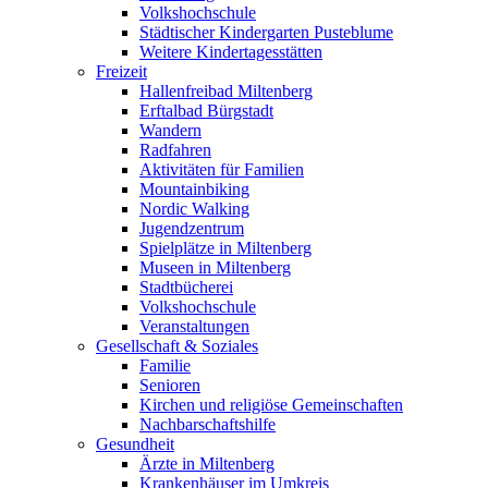
Volkshochschule
Städtischer Kindergarten Pusteblume
Weitere Kindertagesstätten
Freizeit
Hallenfreibad Miltenberg
Erftalbad Bürgstadt
Wandern
Radfahren
Aktivitäten für Familien
Mountainbiking
Nordic Walking
Jugendzentrum
Spielplätze in Miltenberg
Museen in Miltenberg
Stadtbücherei
Volkshochschule
Veranstaltungen
Gesellschaft & Soziales
Familie
Senioren
Kirchen und religiöse Gemeinschaften
Nachbarschaftshilfe
Gesundheit
Ärzte in Miltenberg
Krankenhäuser im Umkreis