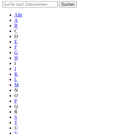
Suchen
Alle
A
B
C
D
E
F
G
H
I
J
K
L
M
N
O
P
Q
R
S
T
U
V