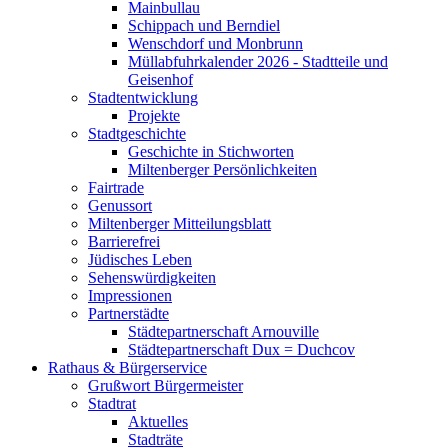
Mainbullau
Schippach und Berndiel
Wenschdorf und Monbrunn
Müllabfuhrkalender 2026 - Stadtteile und
Geisenhof
Stadtentwicklung
Projekte
Stadtgeschichte
Geschichte in Stichworten
Miltenberger Persönlichkeiten
Fairtrade
Genussort
Miltenberger Mitteilungsblatt
Barrierefrei
Jüdisches Leben
Sehenswürdigkeiten
Impressionen
Partnerstädte
Städtepartnerschaft Arnouville
Städtepartnerschaft Dux = Duchcov
Rathaus & Bürgerservice
Grußwort Bürgermeister
Stadtrat
Aktuelles
Stadträte