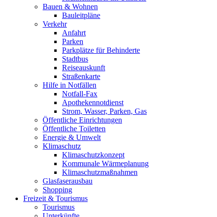
Bauen & Wohnen
Bauleitpläne
Verkehr
Anfahrt
Parken
Parkplätze für Behinderte
Stadtbus
Reiseauskunft
Straßenkarte
Hilfe in Notfällen
Notfall-Fax
Apothekennotdienst
Strom, Wasser, Parken, Gas
Öffentliche Einrichtungen
Öffentliche Toiletten
Energie & Umwelt
Klimaschutz
Klimaschutzkonzept
Kommunale Wärmeplanung
Klimaschutzmaßnahmen
Glasfaserausbau
Shopping
Freizeit & Tourismus
Tourismus
Unterkünfte