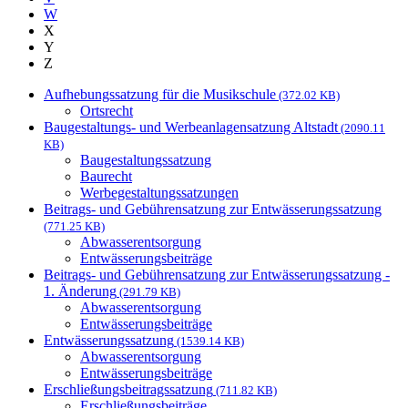
W
X
Y
Z
Aufhebungssatzung für die Musikschule
(372.02 KB)
Ortsrecht
Baugestaltungs- und Werbeanlagensatzung Altstadt
(2090.11
KB)
Baugestaltungssatzung
Baurecht
Werbegestaltungssatzungen
Beitrags- und Gebührensatzung zur Entwässerungssatzung
(771.25 KB)
Abwasserentsorgung
Entwässerungsbeiträge
Beitrags- und Gebührensatzung zur Entwässerungssatzung -
1. Änderung
(291.79 KB)
Abwasserentsorgung
Entwässerungsbeiträge
Entwässerungssatzung
(1539.14 KB)
Abwasserentsorgung
Entwässerungsbeiträge
Erschließungsbeitragssatzung
(711.82 KB)
Erschließungsbeiträge