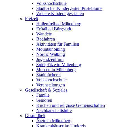
Volkshochschule
Städtischer Kindergarten Pusteblume
Weitere Kindertagesstätten
Freizeit
Hallenfreibad Miltenberg
Erftalbad Bürgstadt
Wandern
Radfahren
Aktivitäten für Familien
Mountainbiking
Nordic Walking
Jugendzentrum
Spielplätze in Miltenberg
Museen in Miltenberg
Stadtbücherei
Volkshochschule
Veranstaltungen
Gesellschaft & Soziales
Familie
Senioren
Kirchen und religiöse Gemeinschaften
Nachbarschaftshilfe
Gesundheit
Ärzte in Miltenberg
Krankenhäuser im Umkreis