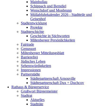
Mainbullau
Schippach und Berndiel
Wenschdorf und Monbrunn
Müllabfuhrkalender 2026 - Stadtteile und
Geisenhof
Stadtentwicklung
Projekte
Stadtgeschichte
Geschichte in Stichworten
Miltenberger Persönlichkeiten
Fairtrade
Genussort
Miltenberger Mitteilungsblatt
Barrierefrei
Jüdisches Leben
Sehenswürdigkeiten
Impressionen
Partnerstädte
Städtepartnerschaft Arnouville
Städtepartnerschaft Dux = Duchcov
Rathaus & Bürgerservice
Grußwort Bürgermeister
Stadtrat
Aktuelles
Stadträte