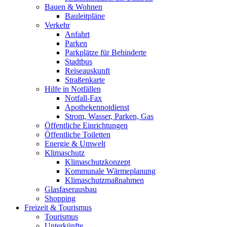
Bauen & Wohnen
Bauleitpläne
Verkehr
Anfahrt
Parken
Parkplätze für Behinderte
Stadtbus
Reiseauskunft
Straßenkarte
Hilfe in Notfällen
Notfall-Fax
Apothekennotdienst
Strom, Wasser, Parken, Gas
Öffentliche Einrichtungen
Öffentliche Toiletten
Energie & Umwelt
Klimaschutz
Klimaschutzkonzept
Kommunale Wärmeplanung
Klimaschutzmaßnahmen
Glasfaserausbau
Shopping
Freizeit & Tourismus
Tourismus
Unterkünfte