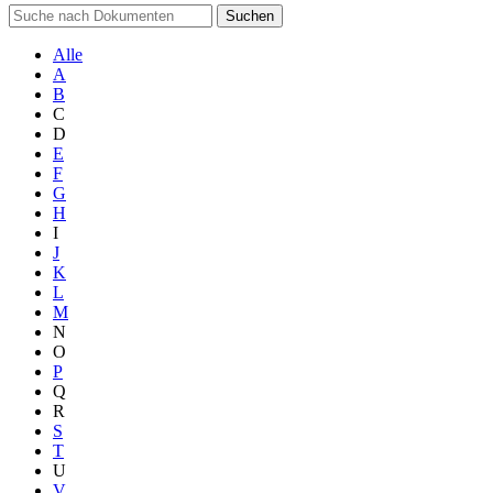
Suchen
Alle
A
B
C
D
E
F
G
H
I
J
K
L
M
N
O
P
Q
R
S
T
U
V