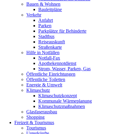
Bauen & Wohnen
Bauleitpläne
Verkehr
Anfahrt
Parken
Parkplätze für Behinderte
Stadtbus
Reiseauskunft
Straßenkarte
Hilfe in Notfällen
Notfall-Fax
Apothekennotdienst
Strom, Wasser, Parken, Gas
Öffentliche Einrichtungen
Öffentliche Toiletten
Energie & Umwelt
Klimaschutz
Klimaschutzkonzept
Kommunale Wärmeplanung
Klimaschutzmaßnahmen
Glasfaserausbau
Shopping
Freizeit & Tourismus
Tourismus
Unterkünfte