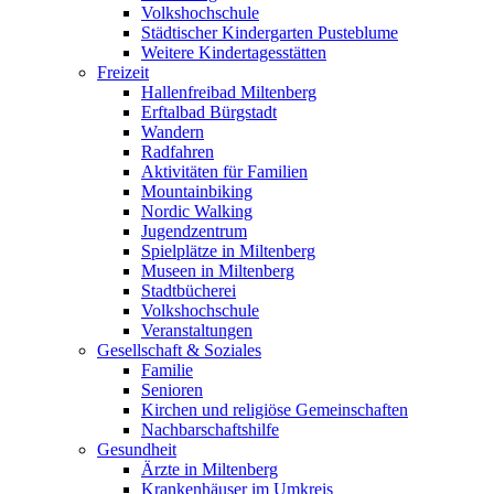
Volkshochschule
Städtischer Kindergarten Pusteblume
Weitere Kindertagesstätten
Freizeit
Hallenfreibad Miltenberg
Erftalbad Bürgstadt
Wandern
Radfahren
Aktivitäten für Familien
Mountainbiking
Nordic Walking
Jugendzentrum
Spielplätze in Miltenberg
Museen in Miltenberg
Stadtbücherei
Volkshochschule
Veranstaltungen
Gesellschaft & Soziales
Familie
Senioren
Kirchen und religiöse Gemeinschaften
Nachbarschaftshilfe
Gesundheit
Ärzte in Miltenberg
Krankenhäuser im Umkreis