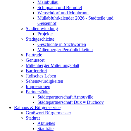
Mainbullau
Schippach und Berndiel
Wenschdorf und Monbrunn
Müllabfuhrkalender 2026 - Stadtteile und
Geisenhof
Stadtentwicklung
Projekte
Stadtgeschichte
Geschichte in Stichworten
Miltenberger Persönlichkeiten
Fairtrade
Genussort
Miltenberger Mitteilungsblatt
Barrierefrei
Jüdisches Leben
Sehenswürdigkeiten
Impressionen
Partnerstädte
Städtepartnerschaft Arnouville
Städtepartnerschaft Dux = Duchcov
Rathaus & Bürgerservice
Grußwort Bürgermeister
Stadtrat
Aktuelles
Stadträte