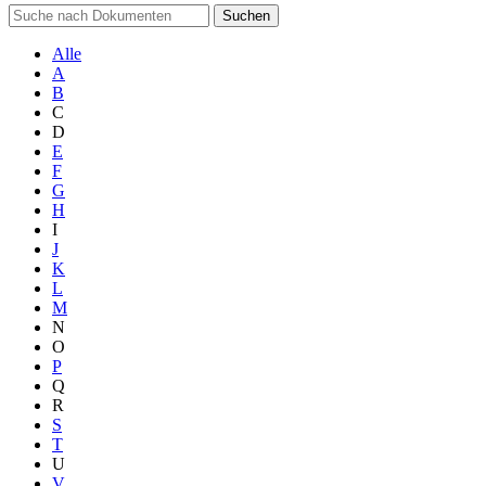
Suchen
Alle
A
B
C
D
E
F
G
H
I
J
K
L
M
N
O
P
Q
R
S
T
U
V