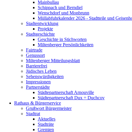
Mainbullau
Schippach und Berndiel
Wenschdorf und Monbrunn
Müllabfuhrkalender 2026 - Stadtteile und Geisenh
Stadtentwicklung
Projekte
Stadtgeschichte
Geschichte in Stichworten
Miltenberger Persönlichkeiten
Fairtrade
Genussort
Miltenberger Mitteilungsblatt
Barrierefrei
Jüdisches Leben
Sehenswürdigkeiten
Impressionen
Partnerstädte
Städtepartnerschaft Arnouville
Städtepartnerschaft Dux = Duchcov
Rathaus & Bürgerservice
Grußwort Bürgermeister
Stadtrat
Aktuelles
Stadträte
Gremien