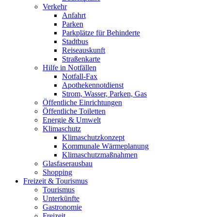
Verkehr
Anfahrt
Parken
Parkplätze für Behinderte
Stadtbus
Reiseauskunft
Straßenkarte
Hilfe in Notfällen
Notfall-Fax
Apothekennotdienst
Strom, Wasser, Parken, Gas
Öffentliche Einrichtungen
Öffentliche Toiletten
Energie & Umwelt
Klimaschutz
Klimaschutzkonzept
Kommunale Wärmeplanung
Klimaschutzmaßnahmen
Glasfaserausbau
Shopping
Freizeit & Tourismus
Tourismus
Unterkünfte
Gastronomie
Freizeit