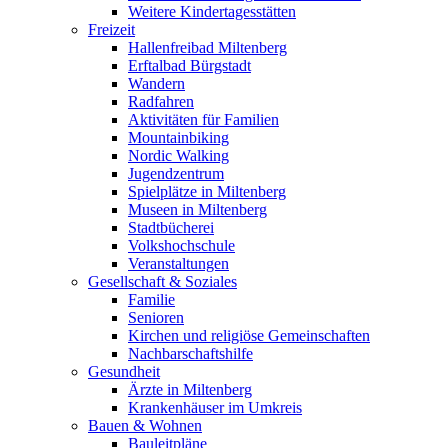
Weitere Kindertagesstätten
Freizeit
Hallenfreibad Miltenberg
Erftalbad Bürgstadt
Wandern
Radfahren
Aktivitäten für Familien
Mountainbiking
Nordic Walking
Jugendzentrum
Spielplätze in Miltenberg
Museen in Miltenberg
Stadtbücherei
Volkshochschule
Veranstaltungen
Gesellschaft & Soziales
Familie
Senioren
Kirchen und religiöse Gemeinschaften
Nachbarschaftshilfe
Gesundheit
Ärzte in Miltenberg
Krankenhäuser im Umkreis
Bauen & Wohnen
Bauleitpläne