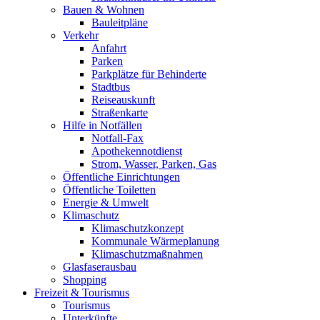
Bauen & Wohnen
Bauleitpläne
Verkehr
Anfahrt
Parken
Parkplätze für Behinderte
Stadtbus
Reiseauskunft
Straßenkarte
Hilfe in Notfällen
Notfall-Fax
Apothekennotdienst
Strom, Wasser, Parken, Gas
Öffentliche Einrichtungen
Öffentliche Toiletten
Energie & Umwelt
Klimaschutz
Klimaschutzkonzept
Kommunale Wärmeplanung
Klimaschutzmaßnahmen
Glasfaserausbau
Shopping
Freizeit & Tourismus
Tourismus
Unterkünfte