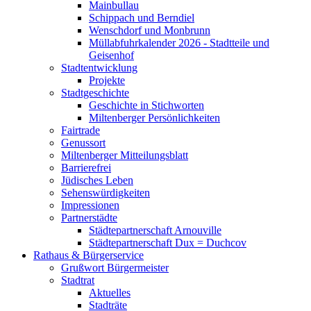
Mainbullau
Schippach und Berndiel
Wenschdorf und Monbrunn
Müllabfuhrkalender 2026 - Stadtteile und
Geisenhof
Stadtentwicklung
Projekte
Stadtgeschichte
Geschichte in Stichworten
Miltenberger Persönlichkeiten
Fairtrade
Genussort
Miltenberger Mitteilungsblatt
Barrierefrei
Jüdisches Leben
Sehenswürdigkeiten
Impressionen
Partnerstädte
Städtepartnerschaft Arnouville
Städtepartnerschaft Dux = Duchcov
Rathaus & Bürgerservice
Grußwort Bürgermeister
Stadtrat
Aktuelles
Stadträte