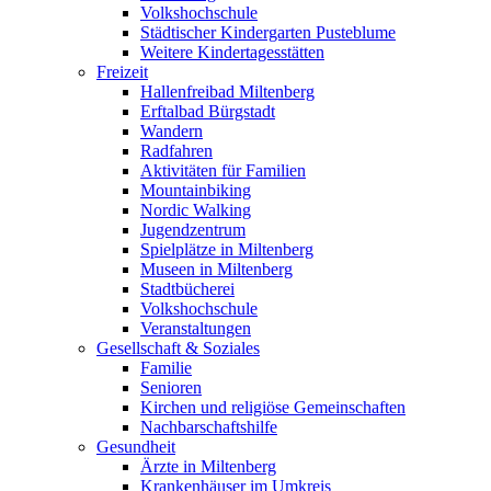
Volkshochschule
Städtischer Kindergarten Pusteblume
Weitere Kindertagesstätten
Freizeit
Hallenfreibad Miltenberg
Erftalbad Bürgstadt
Wandern
Radfahren
Aktivitäten für Familien
Mountainbiking
Nordic Walking
Jugendzentrum
Spielplätze in Miltenberg
Museen in Miltenberg
Stadtbücherei
Volkshochschule
Veranstaltungen
Gesellschaft & Soziales
Familie
Senioren
Kirchen und religiöse Gemeinschaften
Nachbarschaftshilfe
Gesundheit
Ärzte in Miltenberg
Krankenhäuser im Umkreis