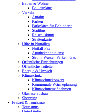
Bauen & Wohnen
Bauleitpläne
Verkehr
Anfahrt
Parken
Parkplätze für Behinderte
Stadtbus
Reiseauskunft
Straßenkarte
Hilfe in Notfällen
Notfall-Fax
Apothekennotdienst
Strom, Wasser, Parken, Gas
Öffentliche Einrichtungen
Öffentliche Toiletten
Energie & Umwelt
Klimaschutz
Klimaschutzkonzept
Kommunale Wärmeplanung
Klimaschutzmaßnahmen
Glasfaserausbau
Shopping
Freizeit & Tourismus
Tourismus
Unterkünfte