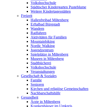
Volkshochschule
Städtischer Kindergarten Pusteblume
Weitere Kindertagesstätten
Freizeit
Hallenfreibad Miltenberg
Erftalbad Bürgstadt
Wandern
Radfahren
Aktivitäten für Familien
Mountainbiking
Nordic Walking
Jugendzentrum
Spielplätze in Miltenberg
Museen in Miltenberg
Stadtbücherei
Volkshochschule
Veranstaltungen
Gesellschaft & Soziales
Familie
Senioren
Kirchen und religiöse Gemeinschaften
Nachbarschaftshilfe
Gesundheit
Ärzte in Miltenberg
Krankenhäuser im Umkreis