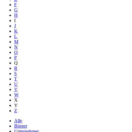
F
G
H
I
J
K
L
M
N
O
P
Q
R
S
T
U
V
W
X
Y
Z
Alle
Bürger
Unternehmer