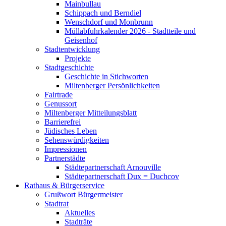
Mainbullau
Schippach und Berndiel
Wenschdorf und Monbrunn
Müllabfuhrkalender 2026 - Stadtteile und
Geisenhof
Stadtentwicklung
Projekte
Stadtgeschichte
Geschichte in Stichworten
Miltenberger Persönlichkeiten
Fairtrade
Genussort
Miltenberger Mitteilungsblatt
Barrierefrei
Jüdisches Leben
Sehenswürdigkeiten
Impressionen
Partnerstädte
Städtepartnerschaft Arnouville
Städtepartnerschaft Dux = Duchcov
Rathaus & Bürgerservice
Grußwort Bürgermeister
Stadtrat
Aktuelles
Stadträte