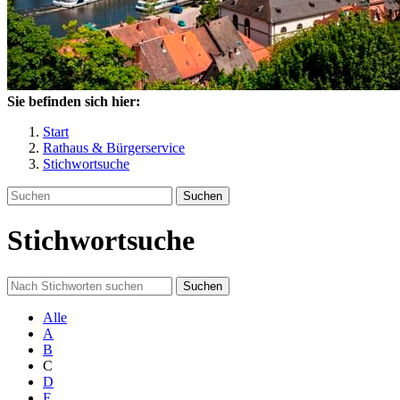
Sie befinden sich hier:
Start
Rathaus & Bürgerservice
Stichwortsuche
Suchen
Stichwortsuche
Suchen
Alle
A
B
C
D
E