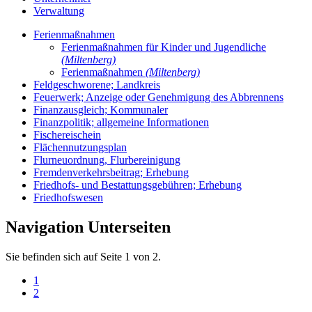
Verwaltung
Ferienmaßnahmen
Ferienmaßnahmen für Kinder und Jugendliche
(Miltenberg)
Ferienmaßnahmen
(Miltenberg)
Feldgeschworene; Landkreis
Feuerwerk; Anzeige oder Genehmigung des Abbrennens
Finanzausgleich; Kommunaler
Finanzpolitik; allgemeine Informationen
Fischereischein
Flächennutzungsplan
Flurneuordnung, Flurbereinigung
Fremdenverkehrsbeitrag; Erhebung
Friedhofs- und Bestattungsgebühren; Erhebung
Friedhofswesen
Navigation Unterseiten
Sie befinden sich auf Seite 1 von 2.
1
2